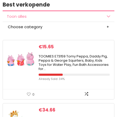
Best verkopende
Toon alles
Choose category
€
15.65
TOOMIES E73159 Tomy Peppa, Daddy Pig,
Peppa & George Squirters, Baby, Kids
Toys for Water Play, Fun Bath Accessories
for…
Already Sold: 34%
0
€
34.66