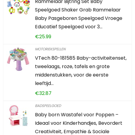
Rammelaar Bijtring Set Baby
Speelgoed Shaker Grab Rammelaar
Baby Pasgeboren Speelgoed Vroege
Educatief Speelgoed voor 3…
€
25.99
MOTORIEKSPELLEN
VTech 80-181585 Baby-activiteitenset,
tweelaags, roze, tafels en grote
middenstukken, voor de eerste
leeftijd…
€
32.87
BADSPEELGOED
Baby born Wastafel voor Poppen –
Ideaal voor Kinderhandjes, Bevordert
Creativiteit, Empathie & Sociale