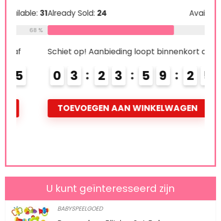
le:
31
Already Sold:
24
Available:
36
Alre
68 %
67 %
Schiet op! Aanbieding loopt binnenkort af
Schi
0
3
2
3
5
9
2
3
0
4
TOEVOEGEN AAN WINKELWAGEN
T
U kunt geïnteresseerd zijn
BABYSPEELGOED