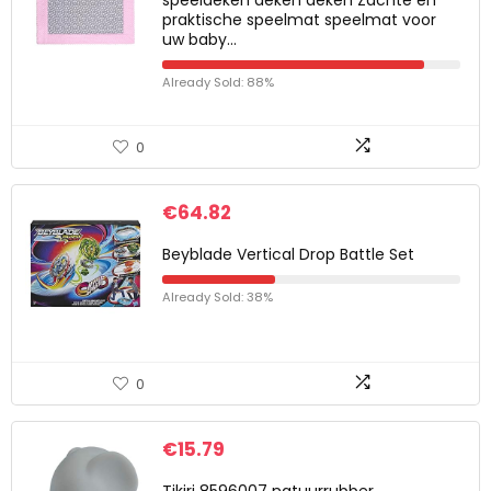
speeldeken deken deken Zachte en
praktische speelmat speelmat voor
uw baby…
Already Sold: 88%
0
€
64.82
Beyblade Vertical Drop Battle Set
Already Sold: 38%
0
€
15.79