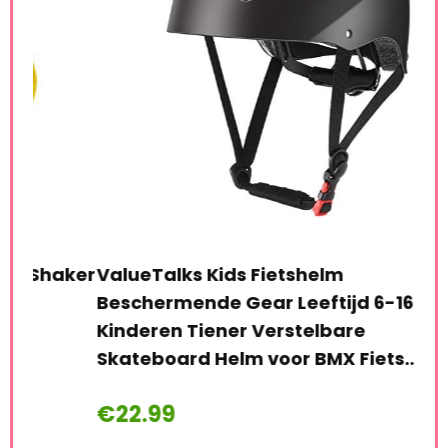
ker
ValueTalks Kids Fietshelm
Ha
Beschermende Gear Leeftijd 6-16
Ges
Kinderen Tiener Verstelbare
Ram
Skateboard Helm voor BMX Fiets…
Boe
€
22.99
€
2