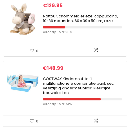
€
129.95
Nattou Schommeldier ezel cappuccino,
10-36 maanden, 60 x 39 x 50 cm, roze
Already Sold: 28%
0
€
148.99
COSTWAY Kinderen 4-in-1
multifunctionele combinatie bank set,
veelzijdig kindermeubilair, kleurrijke
bouwblokken…
Already Sold: 73%
0