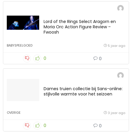
Lord of the Rings Select Aragorn en
Moria Orc Action Figure Review –
Fwoosh
BABYSPEELGOED
5 jaar ago
0
0
Dames truien collectie bij Sans-online:
stijlvolle warmte voor het seizoen
OVERIGE
3 jaar ago
0
0