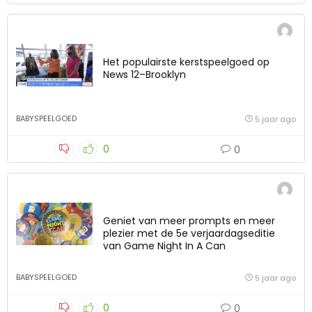
Het populairste kerstspeelgoed op
News 12–Brooklyn
BABYSPEELGOED
5 jaar ago
0
0
Geniet van meer prompts en meer
plezier met de 5e verjaardagseditie
van Game Night In A Can
BABYSPEELGOED
5 jaar ago
0
0