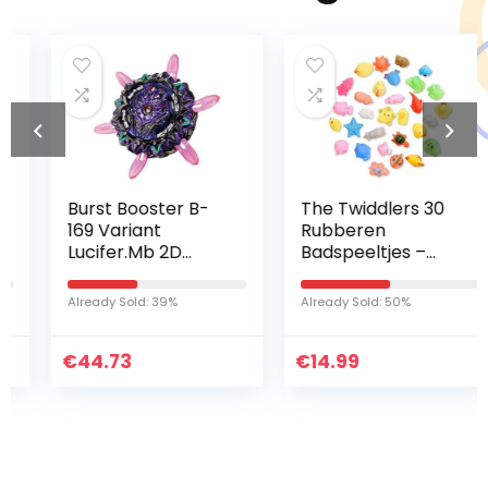
Burst Booster B-
The Twiddlers 30
169 Variant
Rubberen
Lucifer.Mb 2D
Badspeeltjes –
Starter Set
Drijvende
Boerderijdieren
Already Sold: 39%
Already Sold: 50%
voor Baby´s
€
44.73
€
14.99