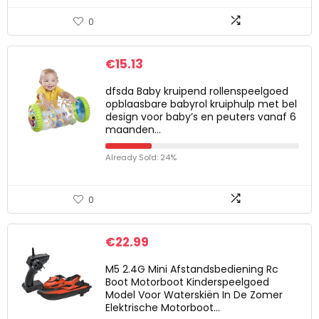
0
€
15.13
dfsda Baby kruipend rollenspeelgoed
opblaasbare babyrol kruiphulp met bel
design voor baby’s en peuters vanaf 6
maanden…
Already Sold: 24%
0
€
22.99
M5 2.4G Mini Afstandsbediening Rc
Boot Motorboot Kinderspeelgoed
Model Voor Waterskiën In De Zomer
Elektrische Motorboot…