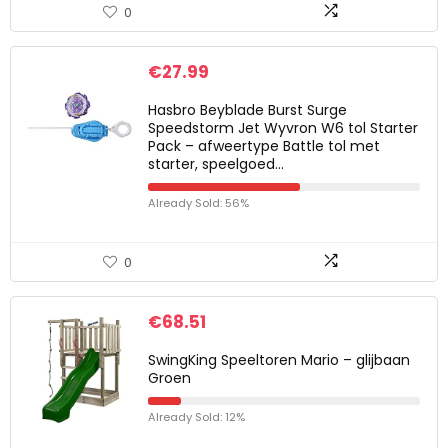
0
€
27.99
Hasbro Beyblade Burst Surge
Speedstorm Jet Wyvron W6 tol Starter
Pack – afweertype Battle tol met
starter, speelgoed…
Already Sold: 56%
0
€
68.51
SwingKing Speeltoren Mario – glijbaan
Groen
Already Sold: 12%