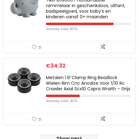
Tikiri 8596007 natuurrubber
rammelaar in geschenkdoos, olifant,
badspeelgoed, voor baby’s en
kinderen vanaf 0+ maanden
Already Sold: 80%
0
€
34.32
Metalen 1.9″Clamp Ring Beadlock
Wielen Rim Cnc Anodize Voor 1/10 Rc
Crawler Axial Scx10 Capra Wraith – Grijs
Already Sold: 40%
0
Show next