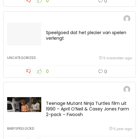
0
0
Speelgoed dat het plezier van spelen
verlengt
UNCATEGORIZED
5 maanden ago
0
0
Teenage Mutant Ninja Turtles film uit
1990 – April O’Neil & Casey Jones Farm
2-pack – Fwoosh
BABYSPEELGOED
5 jaar ago