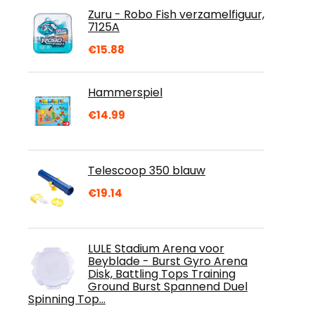
Zuru - Robo Fish verzamelfiguur,
7125A
€
15.88
Hammerspiel
€
14.99
Telescoop 350 blauw
€
19.14
LULE Stadium Arena voor
Beyblade - Burst Gyro Arena
Disk, Battling Tops Training
Ground Burst Spannend Duel
Spinning Top…