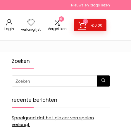
Nieuws en blogs lezen
0
0
€
0.00
Login
Vergelijken
verlanglijst
Zoeken
recente berichten
Speelgoed dat het plezier van spelen
verlengt