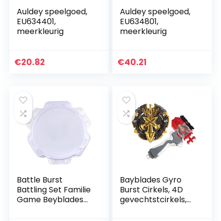
Auldey speelgoed,
Auldey speelgoed,
EU634401,
EU634801,
meerkleurig
meerkleurig
€
20.82
€
40.21
Battle Burst
Bayblades Gyro
Battling Set Familie
Burst Cirkels, 4D
Game Beyblades
gevechtstcirkels,
Board voor
model l metalen
Jongens
masters Speed