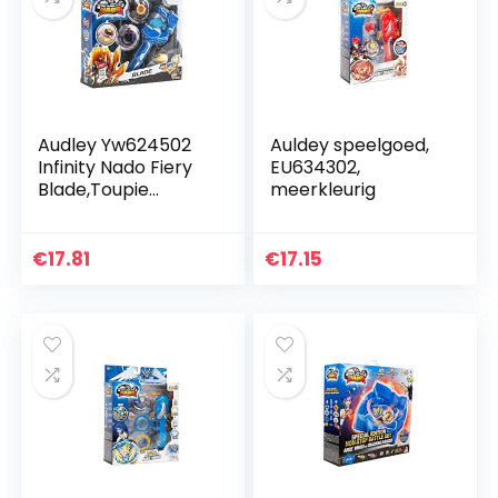
Audley Yw624502
Auldey speelgoed,
Infinity Nado Fiery
EU634302,
Blade,Toupie
meerkleurig
Athletic – Fiery
Blade
€
17.81
€
17.15