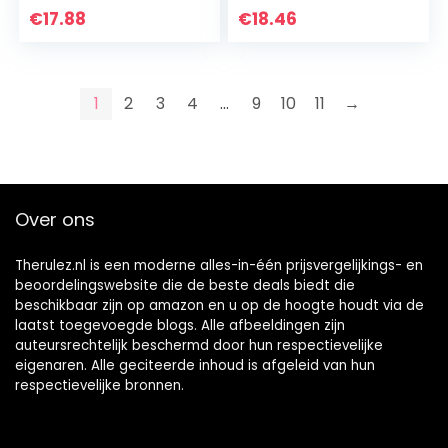
Kinderspeelgoed
met burst
€
17.88
€
18.46
kinderdag,
Kerstmis…
1
2
3
4
…
9
10
11
→
Over ons
Therulez.nl is een moderne alles-in-één prijsvergelijkings- en
beoordelingswebsite die de beste deals biedt die
beschikbaar zijn op amazon en u op de hoogte houdt via de
laatst toegevoegde blogs. Alle afbeeldingen zijn
auteursrechtelijk beschermd door hun respectievelijke
eigenaren. Alle geciteerde inhoud is afgeleid van hun
respectievelijke bronnen.