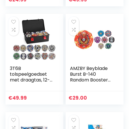
Arena voor Kids
Spinning Pocket
Kinderen…
Box
3T6B
AMZBY Beyblade
tolspeelgoedset
Burst B-140
met draagtas, 12-
Random Booster
delige gyrospinner
Vol.15
met 2 burst-
turbolanceerset,
€
49.99
€
29.00
met zakdoos, beste
cadeau voor…