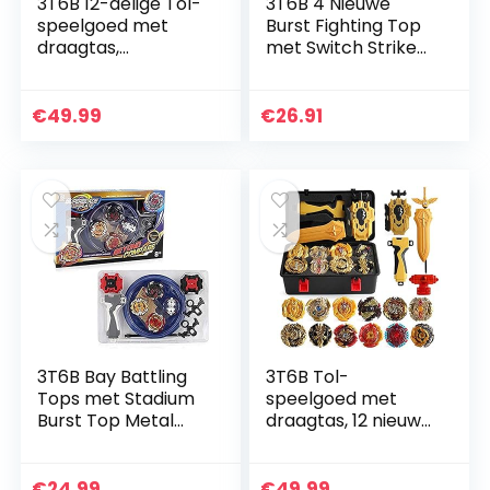
3T6B 12-delige Tol-
3T6B 4 Nieuwe
speelgoed met
Burst Fighting Top
draagtas,
met Switch Strike
Gyrospinner met 2
en Arena Tops voor
Burst-
kinderen
turbolanceerset,
€
49.99
€
26.91
Beste Cadeau voor
kinderen (rood)
3T6B Bay Battling
3T6B Tol-
Tops met Stadium
speelgoed met
Burst Top Metal
draagtas, 12 nieuwe
Fusion Battle
Nado-spinners met
Attack Pack voor
2 Turbo Burst
Launchers en
Launcher, Gyro
€
24.99
€
49.99