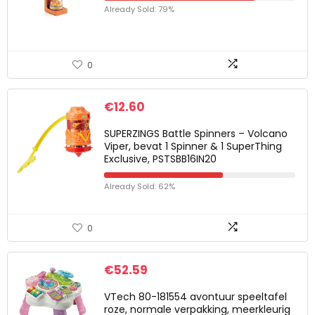
Already Sold: 79%
0
€
12.60
SUPERZINGS Battle Spinners – Volcano
Viper, bevat 1 Spinner & 1 SuperThing
Exclusive, PSTSBB16IN20
Already Sold: 62%
0
€
52.59
VTech 80-181554 avontuur speeltafel
roze, normale verpakking, meerkleurig