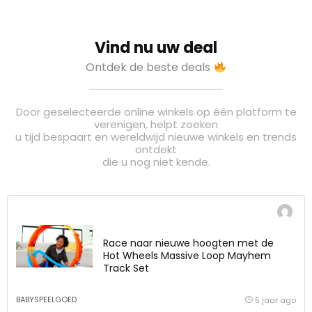
Vind nu uw deal
Ontdek de beste deals
Door geselecteerde online winkels op één platform te
verenigen, helpt zoeken
u tijd bespaart en wereldwijd nieuwe winkels en trends
ontdekt
die u nog niet kende.
Race naar nieuwe hoogten met de
Hot Wheels Massive Loop Mayhem
Track Set
BABYSPEELGOED
5 jaar ago