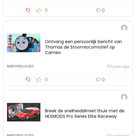
0
0
Ontvang een persoonlijk bericht van
Thomas de Stoomlocomotief op
Cameo
BABYSPEELGOED
5 jaar ago
0
0
Breek de snelheidslimiet thuis met de
HEXMODS Pro Series Elite Raceway
BABYSPEELGOED
5 jaar ago