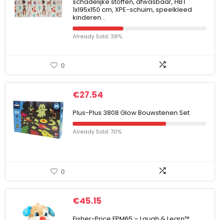
schadelijke stoffen, afwasbaar, HBT
1x195x150 cm, XPE-schuim, speelkleed
kinderen…
Already Sold: 38%
0
€
27.54
Plus-Plus 3808 Glow Bouwstenen Set
Already Sold: 70%
0
€
45.15
Fisher-Price FPM65 – Laugh & Learn™