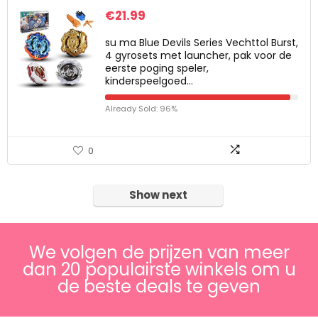
€
21.99
su ma Blue Devils Series Vechttol Burst,
4 gyrosets met launcher, pak voor de
eerste poging speler,
kinderspeelgoed…
Already Sold: 96%
0
Show next
We volgen de prijzen van meer
dan 20 populairste winkels om u
de beste deals te geven