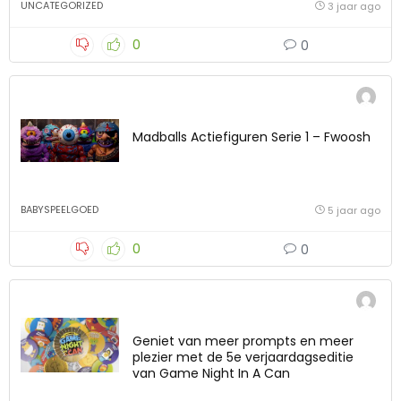
UNCATEGORIZED
3 jaar ago
0
0
Madballs Actiefiguren Serie 1 – Fwoosh
BABYSPEELGOED
5 jaar ago
0
0
Geniet van meer prompts en meer
plezier met de 5e verjaardagseditie
van Game Night In A Can