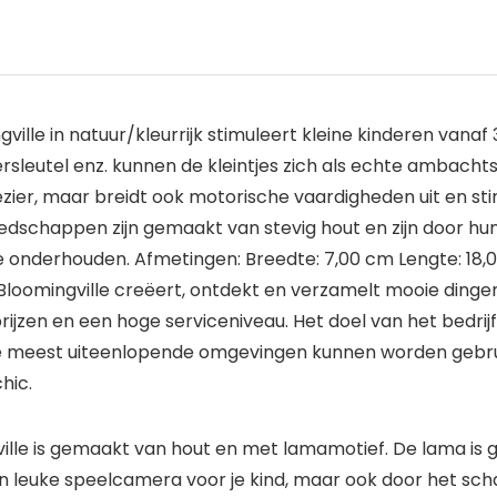
le in natuur/kleurrijk stimuleert kleine kinderen vanaf 3 
sleutel enz. kunnen de kleintjes zich als echte ambacht
ezier, maar breidt ook motorische vaardigheden uit en stim
edschappen zijn gemaakt van stevig hout en zijn door hu
 onderhouden. Afmetingen: Breedte: 7,00 cm Lengte: 18,00
omingville creëert, ontdekt en verzamelt mooie dingen vo
ke prijzen en een hoge serviceniveau. Het doel van het bedr
e meest uiteenlopende omgevingen kunnen worden gebruik
hic.
lle is gemaakt van hout en met lamamotief. De lama is
en leuke speelcamera voor je kind, maar ook door het sch