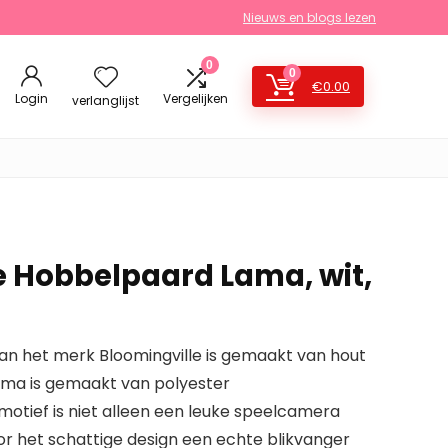
Nieuws en blogs lezen
0
0
€
0.00
Login
Vergelijken
verlanglijst
e Hobbelpaard Lama, wit,
n het merk Bloomingville is gemaakt van hout
ama is gemaakt van polyester
otief is niet alleen een leuke speelcamera
or het schattige design een echte blikvanger