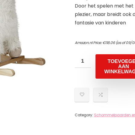
Door het spelen met het h
plezier, maar breidt ook 
fantasie van kinderen
Amazon.nl Price:
€
118.06
(as of 09/0
TOEVOEG
AAN
WINKELWA
Category:
Schommelpaarden en