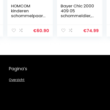
HOMCOM
Bayer Chic 2000
kinderen
409 05
schommelpaar
schommeldier,
d schommeldier
grijs
schommel
schommelspeel
€
60.90
€
74.99
goed muziek
vliegtuig l x b x h
60 x 33 x 45 cm
Pagina’s
Overzicht