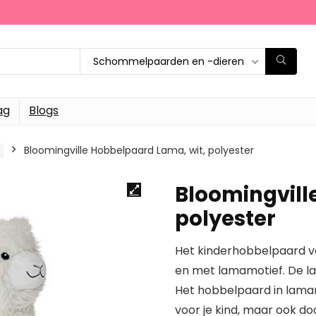
Schommelpaarden en -dieren
ag
Blogs
Bloomingville Hobbelpaard Lama, wit, polyester
Bloomingvill
polyester
Het kinderhobbelpaard va
en met lamamotief. De l
Het hobbelpaard in lamam
voor je kind, maar ook do