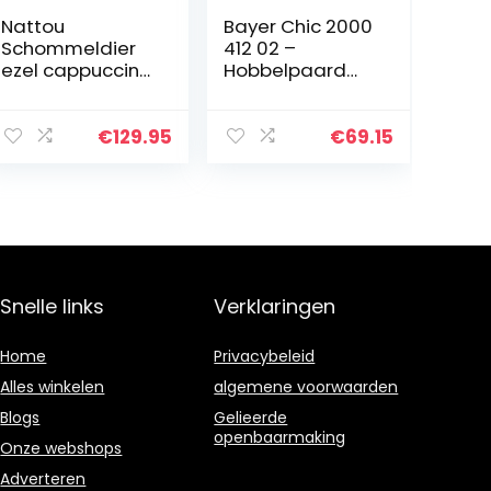
Nattou
Bayer Chic 2000
Schommeldier
412 02 –
ezel cappuccino,
Hobbelpaard
10-36 maanden,
Pauline van hout
60 x 39 x 50 cm,
roze
€
129.95
€
69.15
Snelle links
Verklaringen
Home
Privacybeleid
Alles winkelen
algemene voorwaarden
Blogs
Gelieerde
openbaarmaking
Onze webshops
Adverteren