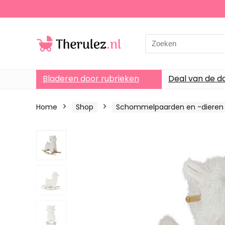
Search
for:
Bladeren door rubrieken
Deal van de d
Home
Shop
Schommelpaarden en -dieren