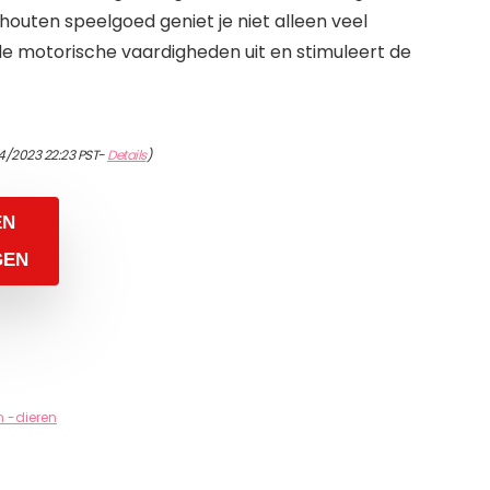
outen speelgoed geniet je niet alleen veel
de motorische vaardigheden uit en stimuleert de
4/2023 22:23 PST-
Details
)
EN
GEN
 -dieren