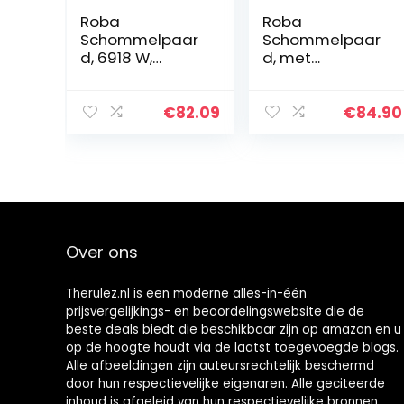
Roba
Roba
Schommelpaar
Schommelpaar
d, 6918 W,
d, met
massief hout,
kerstmuts en
wit, grijs,
sjaal, gevoerd,
schommelstoel
zadel, geluid, 63
€
82.09
€
84.90
meegroeiend
x 31 x 73 cm,
voor baby’s en
vanaf 24
peuters door
maanden
afneembare…
Over ons
Therulez.nl is een moderne alles-in-één
prijsvergelijkings- en beoordelingswebsite die de
beste deals biedt die beschikbaar zijn op amazon en u
op de hoogte houdt via de laatst toegevoegde blogs.
Alle afbeeldingen zijn auteursrechtelijk beschermd
door hun respectievelijke eigenaren. Alle geciteerde
inhoud is afgeleid van hun respectievelijke bronnen.