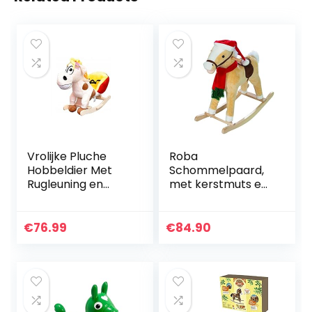
Vrolijke Pluche
Roba
Hobbeldier Met
Schommelpaard,
Rugleuning en
met kerstmuts en
Veiligheidsgordel –
sjaal, gevoerd,
Lengte 80 cm
zadel, geluid, 63 x
31 x 73 cm, vanaf
€
76.99
€
84.90
24 maanden