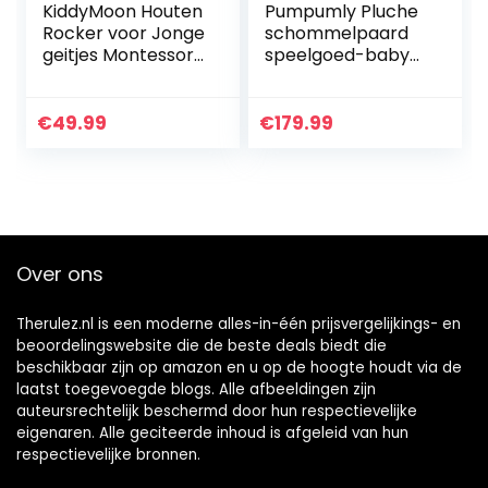
KiddyMoon Houten
Pumpumly Pluche
Rocker voor Jonge
schommelpaard
geitjes Montessori
speelgoed-baby
Schommelende
houten
Dierlijke Dolfijn AR-
schommelspeelgo
001, Lichtgroen
ed, dier ruiter
€
49.99
€
179.99
speelgoed met
handvat grip,
veilige…
Over ons
Therulez.nl is een moderne alles-in-één prijsvergelijkings- en
beoordelingswebsite die de beste deals biedt die
beschikbaar zijn op amazon en u op de hoogte houdt via de
laatst toegevoegde blogs. Alle afbeeldingen zijn
auteursrechtelijk beschermd door hun respectievelijke
eigenaren. Alle geciteerde inhoud is afgeleid van hun
respectievelijke bronnen.