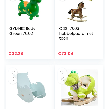
GYMNIC Rody
ODS 17003
Green 70.02
hobbelpaard met
toon
€
32.28
€
73.04