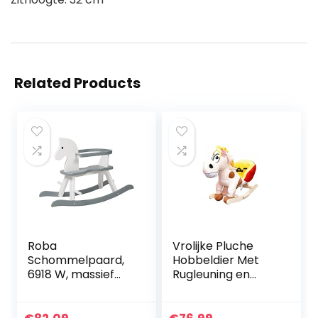
Related Products
Roba
Vrolijke Pluche
Schommelpaard,
Hobbeldier Met
6918 W, massief
Rugleuning en
hout, wit, grijs,
Veiligheidsgordel –
schommelstoel
Lengte 80 cm
meegroeiend voor