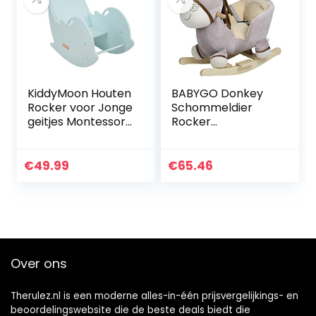
KiddyMoon Houten
BABYGO Donkey
Rocker voor Jonge
Schommeldier
geitjes Montessori
Rocker
Schommelende
Schommeldier
Dierlijke Dolfijn AR-
001, Lichtgroen
€
49.99
€
65.46
Over ons
Therulez.nl is een moderne alles-in-één prijsvergelijkings- en
beoordelingswebsite die de beste deals biedt die