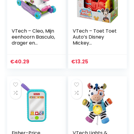
VTech – Cleo, Mijn
VTech – Toet Toet
eenhoorn Basculo,
Auto’s Disney
drager en
Mickey
loopmaker,
Brandweerwagen
eenhoorn – versie
– Multikleuren –
FR
Plastic – Voor
€
40.29
€
13.25
Jongens en
Meisjes – Van 1 tot
3…
Fisher-Price
VTech Lights &