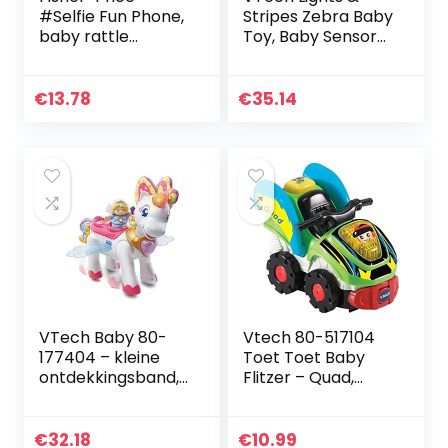
#Selfie Fun Phone,
Stripes Zebra Baby
baby rattle
Toy, Baby Sensory
activity toy and
Toy met kleuren,
teether for
texturen & Crinkle
newborn babies
Sounds, Baby
€
13.78
€
35.14
from birth and up,
Muziekspeelgoed…
GML96
VTech Baby 80-
Vtech 80-517104
177404 – kleine
Toet Toet Baby
ontdekkingsband,
Flitzer – Quad,
eenhoorn met fee
babyauto’s,
Marie
meerkleurig
€
32.18
€
10.99