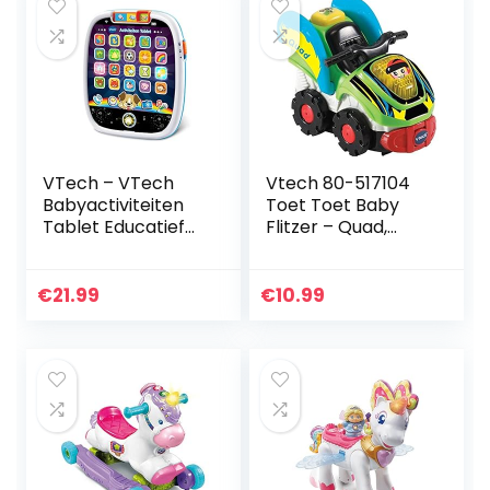
VTech – VTech
Vtech 80-517104
Babyactiviteiten
Toet Toet Baby
Tablet Educatief
Flitzer – Quad,
speelgoed – 1 Stuk
babyauto’s,
meerkleurig
€
21.99
€
10.99