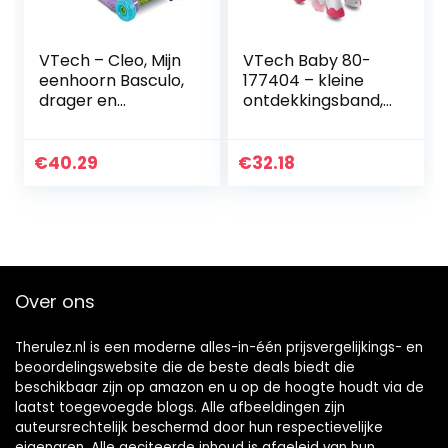
VTech – Cleo, Mijn
VTech Baby 80-
eenhoorn Basculo,
177404 – kleine
drager en
ontdekkingsband,
loopmaker,
eenhoorn met fee
eenhoorn – versie
Marie
FR
€
40.29
€
32.18
Over ons
Therulez.nl is een moderne alles-in-één prijsvergelijkings- en
beoordelingswebsite die de beste deals biedt die
beschikbaar zijn op amazon en u op de hoogte houdt via de
laatst toegevoegde blogs. Alle afbeeldingen zijn
auteursrechtelijk beschermd door hun respectievelijke
eigenaren. Alle geciteerde inhoud is afgeleid van hun