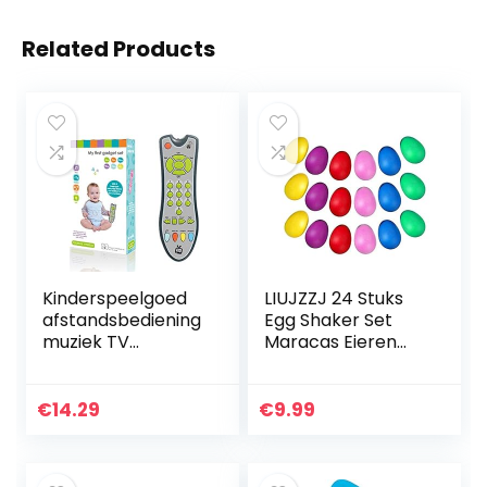
Related Products
Kinderspeelgoed
LIUJZZJ 24 Stuks
afstandsbediening
Egg Shaker Set
muziek TV
Maracas Eieren
afstandsbediening
Muzikale Eieren Ei
speelgoed, baby
Shakers Plastic
afstandsbediening
Eieren voor Kids
€
14.29
€
9.99
speelgoed…
Party Supplies…