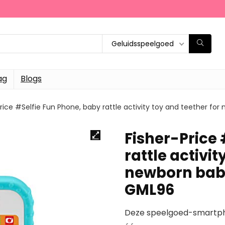
Geluidsspeelgoed
ag
Blogs
Price #Selfie Fun Phone, baby rattle activity toy and teether fo
Fisher-Price 
rattle activit
newborn babi
GML96
Deze speelgoed-smartpho