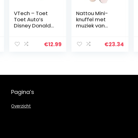
VTech – Toet
Nattou Mini-
Toet Auto’s
knuffel met
Disney Donald
muziek van
Duck -Voor
Fanny het hert,
Jongens en
muziektrekker,
Meisjes – Van 1
“La-le-lu”-
€
12.99
€
23.34
tot 3 jaar –
melodie, 10 x 8 x
Nederlands
22 cm, Fanny &
Gesproken
Oscar,
beige/wit,
296083
Pagina’s
Overzicht