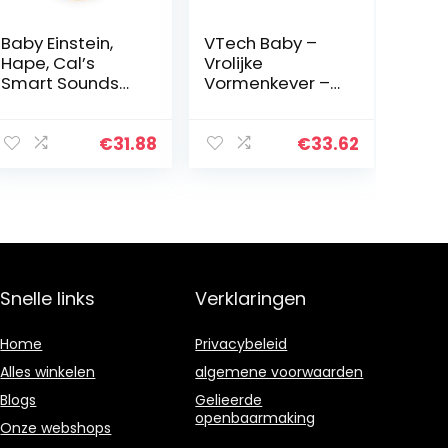
Baby Einstein,
VTech Baby –
Hape, Cal’s
Vrolijke
Smart Sounds
Vormenkever –
Symphony
Multikleuren –
Magic Touch
Plastic – Voor
houten
Jongens en
€
31.88
€
33.62
speelgoed voor
Meisjes – Van 12
elektronische
tot 36
activiteiten, 3
maanden…
talen…
Snelle links
Verklaringen
Home
Privacybeleid
Alles winkelen
algemene voorwaarden
Blogs
Gelieerde
openbaarmaking
Onze webshops