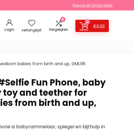
Nieuws en blogs lezen
0
0
€
0.00
Login
Vergelijken
verlanglijst
r newborn babies from birth and up, GML96
#Selfie Fun Phone, baby
y toy and teether for
es from birth and up,
ne is babyrammelaar, spiegel en bijthulp in