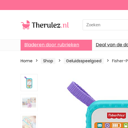
Search
for:
Bladeren door rubrieken
Deal van de d
Home
Shop
Geluidsspeelgoed
Fisher-