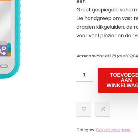
één
Groot gespiegeld scherm, 
De handgreep om vast te
draaien klikgeluiden, de
voor veel plezier en de
Amazon.nl Price:
€
13.78
(as of 07/04
TOEVOEG
AAN
WINKELWA
Category:
Geluidsspeelgoed