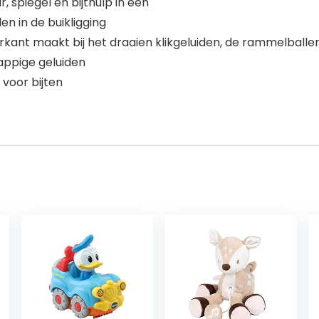
spiegel en bijthulp in één
n in de buikligging
nt maakt bij het draaien klikgeluiden, de rammelballen
appige geluiden
voor bijten