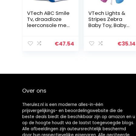
VTech ABC Smile
VTech Lights &
Tv, draadloze
Stripes Zebra
leerconsole met
Baby Toy, Baby
HDMI-stick voor
Sensory Toy met
de tv met 15
kleuren, texturen
spelniveaus
& Crinkle
€
47.54
€
35.14
voor urenlang
Sounds, Baby
leerplezier,
Muziekspeelgoe
voor…
d…
Over ons
Therulez.nl is een moderne alles-in-één
prijsvergelijkings- en beoordelingswebsite die de
beste deals biedt die beschikbaar zijn op amazon en u
op de hoogte houdt via de laatst toegevoegde blogs.
Alle afbeeldingen zijn auteursrechtelijk beschermd
door hun respectievelijke eigenaren. Alle geciteerde