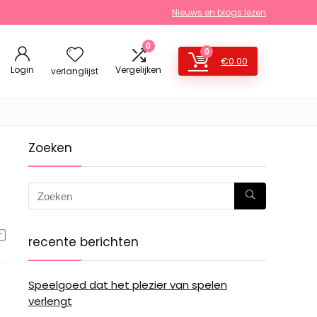
Nieuws en blogs lezen
0
0
€
0.00
Login
Vergelijken
verlanglijst
Zoeken
recente berichten
Speelgoed dat het plezier van spelen
verlengt