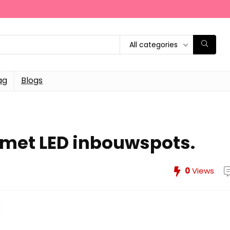
All categories
ag
Blogs
 met LED inbouwspots.
0
Views