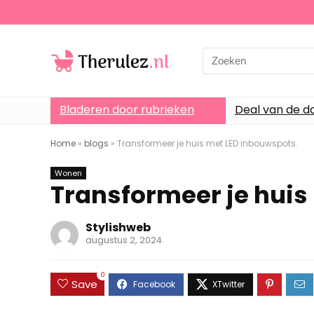
Search
for:
Bladeren door rubrieken
Deal van de d
Home
»
blogs
»
Transformeer je huis met LED inbouwspots.
Wonen
Transformeer je huis
Stylishweb
augustus 2, 2024
0
Save