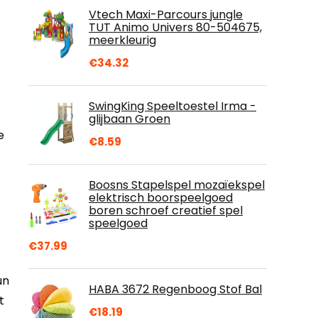
Vtech Maxi-Parcours jungle
TUT Animo Univers 80-504675,
meerkleurig
€
34.32
SwingKing Speeltoestel Irma -
glijbaan Groen
e
€
8.59
Boosns Stapelspel mozaïekspel
elektrisch boorspeelgoed
boren schroef creatief spel
speelgoed
€
37.99
un
HABA 3672 Regenboog Stof Bal
t
€
18.19