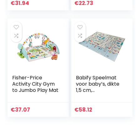
Schuimmat
puzzelmat voor
€
31.94
€
22.73
Kruipmat
jongens en meisjes,
Waterdicht
puzzelmat voor…
Draagbaar
Geschikt…
Fisher-Price
Babify Speelmat
Activity City Gym
voor baby’s, dikte
to Jumbo Play Mat
1,5 cm,
opvouwbaar,
antislip, extra
groot,
€
37.07
€
58.12
omkeerbaar,
waterdicht,
draagbaar…