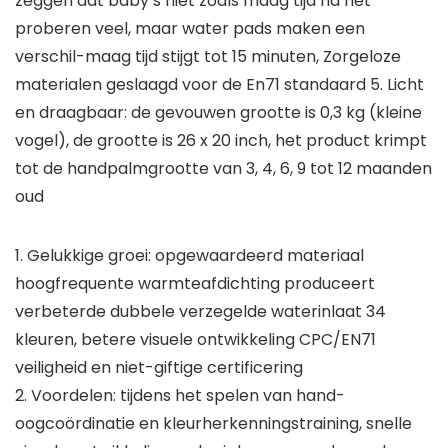
zeggen dat baby’s niet zoals maag tijd na het
proberen veel, maar water pads maken een
verschil-maag tijd stijgt tot 15 minuten, Zorgeloze
materialen geslaagd voor de En71 standaard 5. Licht
en draagbaar: de gevouwen grootte is 0,3 kg (kleine
vogel), de grootte is 26 x 20 inch, het product krimpt
tot de handpalmgrootte van 3, 4, 6, 9 tot 12 maanden
oud
1. Gelukkige groei: opgewaardeerd materiaal
hoogfrequente warmteafdichting produceert
verbeterde dubbele verzegelde waterinlaat 34
kleuren, betere visuele ontwikkeling CPC/EN71
veiligheid en niet-giftige certificering
2. Voordelen: tijdens het spelen van hand-
oogcoördinatie en kleurherkenningstraining, snelle