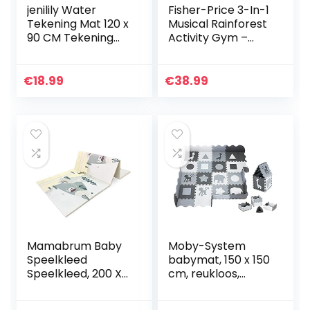
jenilily Water
Fisher-Price 3-In-1
Tekening Mat 120 x
Musical Rainforest
90 CM Tekening
Activity Gym –
Doodle Mat Pad
Sustainable
Pennen & 8
Packaging
Stempels
€
18.99
€
38.99
Speelgoed Voor
Kinderen Jongens…
Mamabrum Baby
Moby-System
Speelkleed
babymat, 150 x 150
Speelkleed, 200 X
cm, reukloos,
180 X 1,0 Cm,
grote mat voor
Opvouwbare
kinderen,