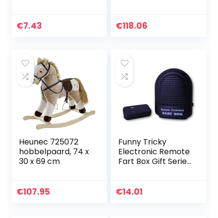
Plafond Stok Muur
polyester
Bal Kleverige Doel
Squash Bal Ballen
€
7.43
€
118.06
Kinderen
Speelgoed Voor…
Heunec 725072
Funny Tricky
hobbelpaard, 74 x
Electronic Remote
30 x 69 cm
Fart Box Gift Series
Control Woody
Authentiek
klinkende
€
107.95
€
14.01
magnetische
scheetdoos –