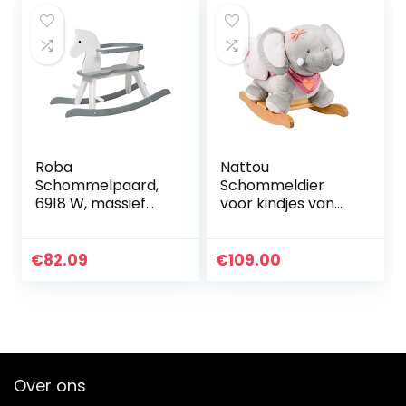
Zwart
Roba
Nattou
Schommelpaard,
Schommeldier
6918 W, massief
voor kindjes van
hout, wit, grijs,
Adèle, 10 – 36
schommelstoel
maanden, 62 x 32 x
meegroeiend voor
52 cm, roze/grijs,
€
82.09
€
109.00
baby’s en peuters
424271
door afneembare…
Over ons