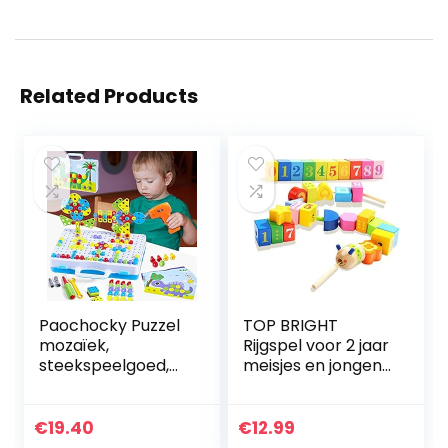
Related Products
Paochocky Puzzel
TOP BRIGHT
mozaïek,
Rijgspel voor 2 jaar
steekspeelgoed,
meisjes en jongens,
bouwstenen,
houten speelgoed,
pegboard, 3D
educatief
puzzel met
speelgoed voor
€
19.40
€
12.99
boormachine,
kleine kinderen 18…