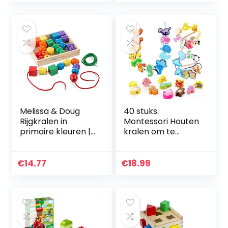
pedagogisch
bouwspeelgoed…
Melissa & Doug
40 stuks.
Rijgkralen in
Montessori Houten
primaire kleuren |
kralen om te
Ontwikkelingsspee
rijgen, parels,
lgoed | Problemen
rijgspel met
oplossen |
dierenparels,
€
14.77
€
18.99
Montessori
houten speelgoed,
Speelgoed…
educatief, voor…