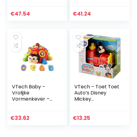
HDMI-stick voor
babyspeelgoed,
de tv met 15
meerkleurig
spelniveaus voor
€
47.54
€
41.24
urenlang
leerplezier, voor…
VTech Baby –
VTech – Toet Toet
Vrolijke
Auto’s Disney
Vormenkever –
Mickey
Multikleuren –
Brandweerwagen
Plastic – Voor
– Multikleuren –
Jongens en
Plastic – Voor
€
33.62
€
13.25
Meisjes – Van 12
Jongens en
tot 36 maanden…
Meisjes – Van 1 tot
3…