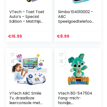
VTech – Toet Toet
Simba 104010002 –
Auto’s – Special
ABC
Edition – Matthijs
Speelgoedtelefoo
Ijscowagen –
n Smartphone,
Educatief
meerkleurig
Babyspeelgoed –
€
16.99
€
8.99
Stevig en
duurzaam design…
VTech ABC Smile
Vtech 80-547504
Tv, draadloze
Fang-mich-
leerconsole met
hondje,