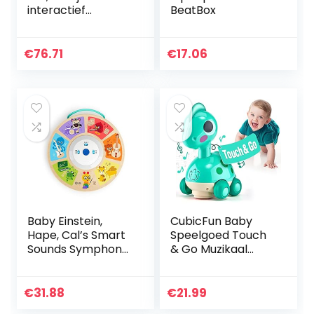
interactief
BeatBox
loopleerapparaat
om te leren lopen,
Franse versie
€
76.71
€
17.06
Baby Einstein,
CubicFun Baby
Hape, Cal’s Smart
Speelgoed Touch
Sounds Symphony
& Go Muzikaal
Magic Touch
Licht Kruipen
houten speelgoed
Dinosaurus
voor elektronische
Speelgoed Voor 1
€
31.88
€
21.99
activiteiten, 3
Jaar Oude