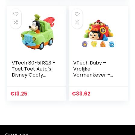
talen…
Jongens Meisjes
Baby…
VTech 80-511323 –
VTech Baby –
Toet Toet Auto’s
Vrolijke
Disney Goofy
Vormenkever –
Takelwagen -Voor
Multikleuren –
Jongens en
Plastic – Voor
Meisjes – Van 1 tot
Jongens en
€
13.25
€
33.62
3 jaar –
Meisjes – Van 12
Nederlands…
tot 36 maanden…