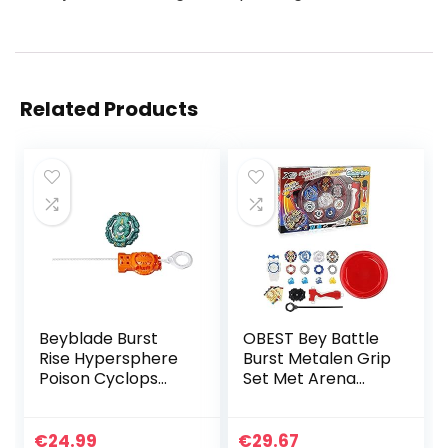
Related Products
Beyblade Burst
OBEST Bey Battle
Rise Hypersphere
Burst Metalen Grip
Poison Cyclops
Set Met Arena
C5-starterset —
Base Metal Fusion
Gevechtstol van
4D 4 Gyro Fight
het type:
Spinning Top
€
24.99
€
29.67