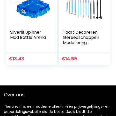
Silverlit Spinner
Taart Decoreren
Mad Battle Arena
Gereedschappen
Modellering
Gereedschap
Fondant Cake
Decorating Mold
€
13.43
€
14.59
Duurzaam 13 stks /
set Carving Pen…
Over ons
Therulez.nl is een moderne alles-in-één prijsvergelijkings- en
beoordelingswebsite die de beste deals biedt die