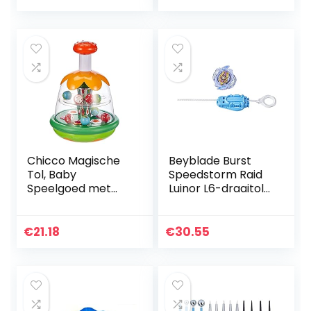
verdediging en
Klassieke Set
Launcher…
Voor…
Chicco Magische
Beyblade Burst
Tol, Baby
Speedstorm Raid
Speelgoed met
Luinor L6-draaitol
Kleurrijke Ballen,
starterspakket —
Knop en Centrale
Gevechtstol van
Spiegel om de
het type: aanval
€
21.18
€
30.55
Relatie Tussen
met Launcher…
Oorzaak en…