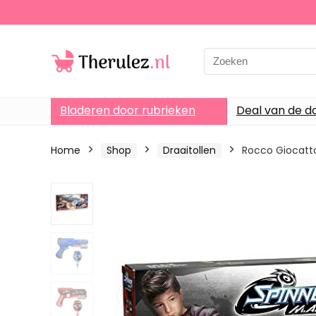
Search
for:
Bladeren door rubrieken
Deal van de d
Home
Shop
Draaitollen
Rocco Giocattol