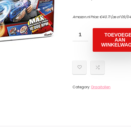
Amazon.nl Price:
€
40.71
(as of 09/04
TOEVOEG
AAN
WINKELWA
Category:
Draaitollen