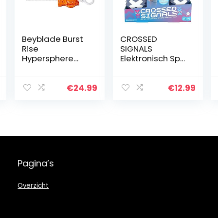
Beyblade Burst
CROSSED
Rise
SIGNALS
Hypersphere
Elektronisch Spel
Poison Cyclops
twee sticks met
C5-starterset —
lampjes en
Gevechtstol van
spraak om
€
24.99
€
12.99
het type:
alleen of met
verdediging en
maximaal 4
Launcher…
spelers te
spelen…
Pagina’s
Overzicht