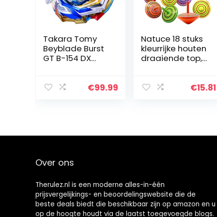
Takara Tomy
Natuce 18 stuks
Beyblade Burst
kleurrijke houten
GT B-154 DX
draaiende top,
Booster
veilig niet-
KeizerDraak Ig’
toxisch hout
speelgoed
€
99.99
€
15.81
creatieve
handgemaakte
gladde…
Over ons
Therulez.nl is een moderne alles-in-één
prijsvergelijkings- en beoordelingswebsite die de
beste deals biedt die beschikbaar zijn op amazon en u
op de hoogte houdt via de laatst toegevoegde blogs.