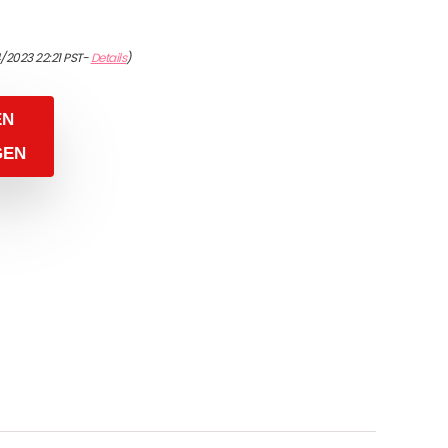
/2023 22:21 PST-
Details
)
EN
GEN