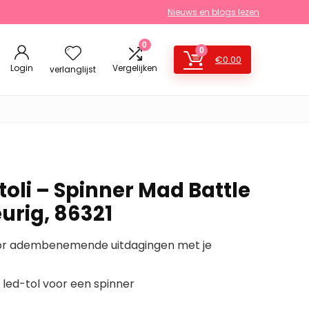
Nieuws en blogs lezen
0
0
€
0.00
Login
Vergelijken
verlanglijst
oli – Spinner Mad Battle
urig, 86321
or adembenemende uitdagingen met je
e led-tol voor een spinner