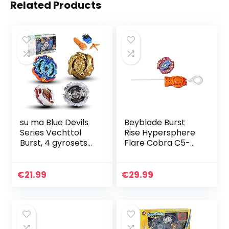
Related Products
su ma Blue Devils
Beyblade Burst
Series Vechttol
Rise Hypersphere
Burst, 4 gyrosets
Flare Cobra C5-
met launcher, pak
starterset —
voor de eerste
Gevechtstol van
poging speler,
het type:
€
21.99
€
29.99
kinderspeelgoed…
uithoudingsvermo
gen en Launcher…