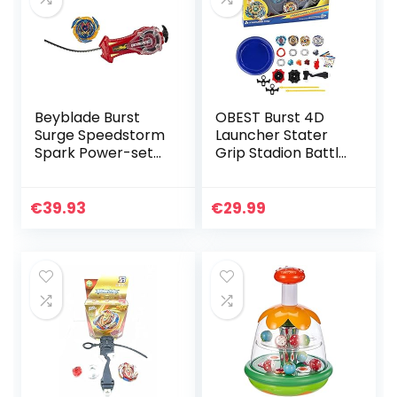
Beyblade Burst
OBEST Burst 4D
Surge Speedstorm
Launcher Stater
Spark Power-set
Grip Stadion Battle
— Gevechtsset
Set Battling Top
met vonkende
Set Vechten Gyro
Launcher en
Klassieke
€
39.93
€
29.99
rechtsdraaiende
Speelgoed
gevechtstol