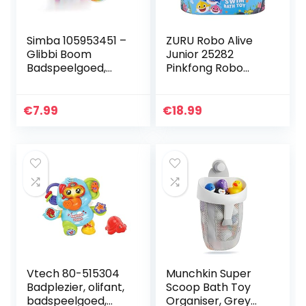
Simba 105953451 –
ZURU Robo Alive
Glibbi Boom
Junior 25282
Badspeelgoed,
Pinkfong Robo
badbom,
Alive Baby Shark
wolkenvorm,
badspeelgoed,
magisch
geel
€
7.99
€
18.99
regenboogeffect,
vanaf3 jaar,
meerkleurig
Vtech 80-515304
Munchkin Super
Badplezier, olifant,
Scoop Bath Toy
badspeelgoed,
Organiser, Grey