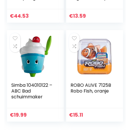
meerkleurig
,Medium (Pack of
1)
€
44.53
€
13.59
Simba 104010122 –
ROBO ALIVE 7125B
ABC Bad
Robo Fish, oranje
schuimmaker
€
19.99
€
15.11