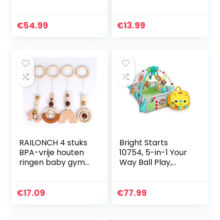
Baby´s in Roze,
ent
Multifunctionele
activiteitenspelce
Elektronische
ntrum, gebruikt
€
54.99
€
13.99
Speeldeken met
voor de groei van
Speelboog…
de hersenen van…
RAILONCH 4 stuks
Bright Starts
BPA-vrije houten
10754, 5-in-1 Your
ringen baby gym
Way Ball Play,
speelgoed bijtring
Speelkleed Met
BPA vrij peuter
Speelboog, Met
speelgoed baby
Aanpasbare
€
17.09
€
77.99
sportapparaat…
Wanden,
Melodieën En 35