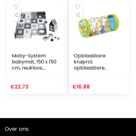
Ballen…
Moby-System
Opblaasbare
babymat, 150 x 150
kruiprol,
cm, reukloos,
opblaasbare
grote mat voor
babyroller, met
kinderen,
rammelballen,
puzzelmat voor
kruiprol en
€
22.73
€
16.88
jongens en meisjes,
statraining, voor
puzzelmat voor…
baby’s en peuters,
het…
Over ons