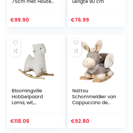
75cm met Houten
Lengte 90 cm
Schommelpaard
Zacht Pluche
Kleuter Kinderen
€
99.90
€
76.99
Baby Kind Toy
Kerstmis
Verjaardag
Cadeau
Bloomingville
Nattou
Hobbelpaard
Schommeldier van
Lama, wit,
Cappuccino de
polyester
ezel, 10 tot 36
maanden, 60 x 36 x
50 cm,
€
118.06
€
92.80
Cappuccino, beige,
211505