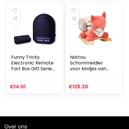
Funny Tricky
Nattou
Electronic Remote
Schommeldier
Fart Box Gift Series
voor kindjes van
Control Woody
Oscar de vos, 10 –
Authentiek
36 maanden, 60 x
klinkende
34 x 46 cm,
€
14.01
€
126.20
magnetische
oranje/beige,
scheetdoos –
296274
Zwart
Over ons