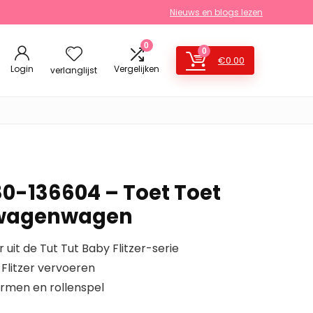
Nieuws en blogs lezen
0
0
€
0.00
Login
Vergelijken
verlanglijst
0-136604 – Toet Toet
twagenwagen
 uit de Tut Tut Baby Flitzer-serie
Flitzer vervoeren
vormen en rollenspel