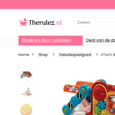
Search
for:
Bladeren door rubrieken
Deal van de d
Home
Shop
Geluidsspeelgoed
VTech B