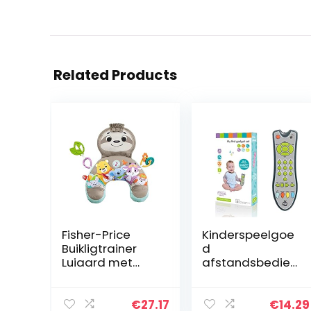
Related Products
Fisher-Price
Kinderspeelgoe
Buikligtrainer
d
Luiaard met
afstandsbedien
muziek en
ing muziek TV
trillingen, spelen
afstandsbedien
op de buik met
ing speelgoed,
€
27.17
€
14.29