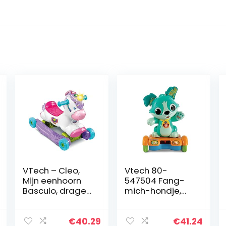
VTech – Cleo,
Vtech 80-
Mijn eenhoorn
547504 Fang-
Basculo, drager
mich-hondje,
en loopmaker,
babyspeelgoed,
eenhoorn –
meerkleurig
versie FR
€
40.29
€
41.24