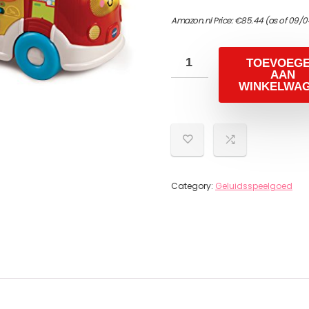
Amazon.nl Price:
€
85.44
(as of 09/0
TOEVOEG
AAN
WINKELWA
Category:
Geluidsspeelgoed