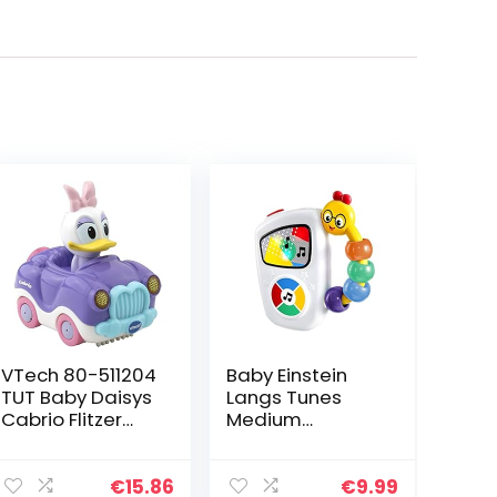
VTech 80-511204
Baby Einstein
TUT Baby Daisys
Langs Tunes
Cabrio Flitzer
Medium
voertuigen
Meerkleurig
babyauto,
meerkleurig
€
15.86
€
9.99