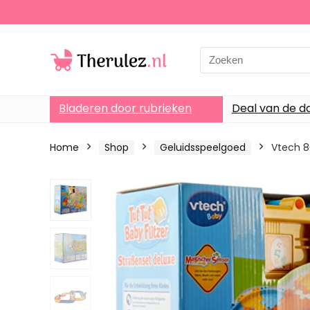
Search
for:
Bladeren door rubrieken
Deal van de d
Home
Shop
Geluidsspeelgoed
Vtech 8