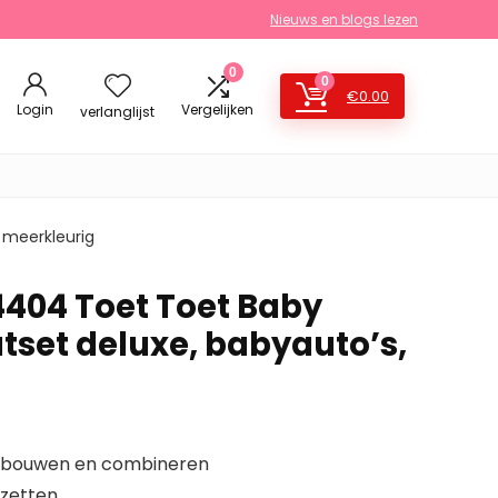
Nieuws en blogs lezen
0
0
€
0.00
Login
Vergelijken
verlanglijst
 meerkleurig
404 Toet Toet Baby
aatset deluxe, babyauto’s,
t bouwen en combineren
 zetten