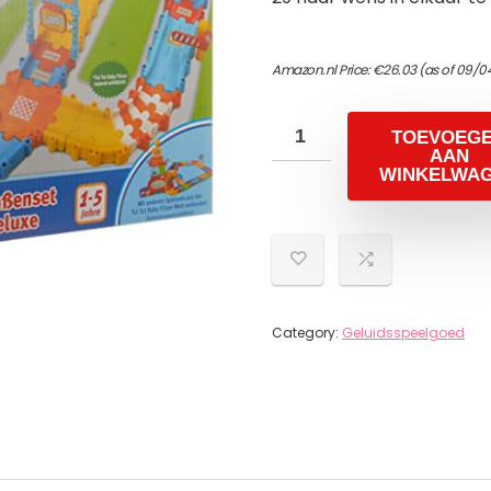
Amazon.nl Price:
€
26.03
(as of 09/0
TOEVOEG
AAN
WINKELWA
Category:
Geluidsspeelgoed