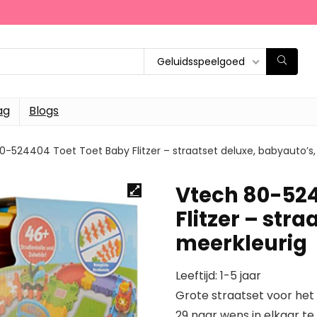
Geluidsspeelgoed
ag
Blogs
0-524404 Toet Toet Baby Flitzer – straatset deluxe, babyauto’s,
Vtech 80-524
Flitzer – str
meerkleurig
Leeftijd: 1-5 jaar
Grote straatset voor he
29 naar wens in elkaar te