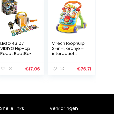
LEGO 43107
VTech loophulp
VIDIYO HipHop
2-in-1, oranje –
Robot BeatBox
interactief
loopleerappara
at om te leren
lopen, Franse
€
17.06
€
76.71
versie
Snelle links
Verklaringen