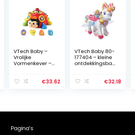
VTech Baby –
VTech Baby 80-
Vrolijke
177404 – kleine
Vormenkever –
ontdekkingsban
Multikleuren –
d, eenhoorn met
Plastic – Voor
fee Marie
Jongens en
€
33.62
€
32.18
Meisjes – Van 12
tot 36
maanden…
Pagina’s