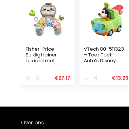
Fisher-Price
VTech 80-511323
Buikligtrainer
– Toet Toet
Luiaard met
Auto’s Disney
muziek en
Goofy
trillingen, spelen
Takelwagen -
op de buik met
Voor Jongens en
€
27.17
€
13.25
activiteitenspee
Meisjes – Van 1
ltjes, GRR01
tot 3 jaar –
Nederlands…
Over ons