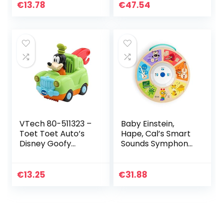
newborn babies
spelniveaus voor
€
13.78
€
47.54
from birth and up,
urenlang
GML96
leerplezier, voor…
VTech 80-511323 –
Baby Einstein,
Toet Toet Auto’s
Hape, Cal’s Smart
Disney Goofy
Sounds Symphony
Takelwagen -Voor
Magic Touch
Jongens en
houten speelgoed
Meisjes – Van 1 tot
voor elektronische
€
13.25
€
31.88
3 jaar –
activiteiten, 3
Nederlands…
talen…