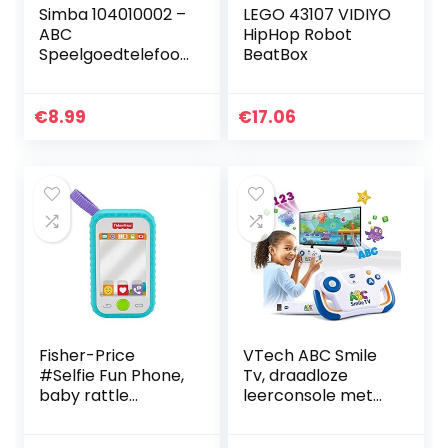
Simba 104010002 –
LEGO 43107 VIDIYO
ABC
HipHop Robot
Speelgoedtelefoo
BeatBox
n Smartphone,
meerkleurig
€
8.99
€
17.06
Fisher-Price
VTech ABC Smile
#Selfie Fun Phone,
Tv, draadloze
baby rattle
leerconsole met
activity toy and
HDMI-stick voor
teether for
de tv met 15