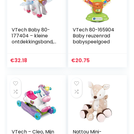
VTech Baby 80-
VTech 80-165904
177404 – kleine
Baby reuzenrad
ontdekkingsband,
babyspeelgoed
eenhoorn met fee
Marie
€
32.18
€
20.75
VTech – Cleo, Mijn
Nattou Mini-