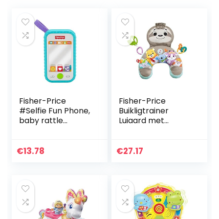
Fisher-Price
Fisher-Price
#Selfie Fun Phone,
Buikligtrainer
baby rattle
Luiaard met
activity toy and
muziek en
teether for
trillingen, spelen
newborn babies
op de buik met
€
13.78
€
27.17
from birth and up,
activiteitenspeeltj
GML96
es, GRR01