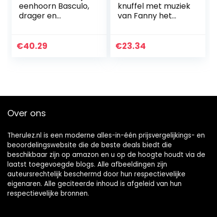
eenhoorn Basculo,
knuffel met muziek
drager en
van Fanny het
loopmaker,
hert,
eenhoorn – versie
muziektrekker,
FR
“La-le-lu”-melodie,
€
40.29
€
23.34
10 x 8 x 22 cm,
Fanny & Oscar,
beige/wit, 296083
Over ons
Therulez.nl is een moderne alles-in-één prijsvergelijkings- en
beoordelingswebsite die de beste deals biedt die
beschikbaar zijn op amazon en u op de hoogte houdt via de
laatst toegevoegde blogs. Alle afbeeldingen zijn
auteursrechtelijk beschermd door hun respectievelijke
eigenaren. Alle geciteerde inhoud is afgeleid van hun
respectievelijke bronnen.