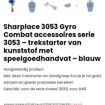
Sharplace 3053 Gyro
Combat accessoires serie
3053 – trekstarter van
kunststof met
speelgoedhandvat – blauw
Hoogwaardig product
Met deze trekstarter en handgreep kun je je tol goed
werpen en goede prestaties bereiken
Geschikt voor de serie Kreisel 3053, voor B48
Amazon.nl Price:
€
10.99
(as of 07/04/2023 21:48 PST-
Details
)