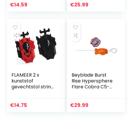
Decorating Mold
Starter w /
€
14.59
€
25.99
Duurzaam 13 stks /
launcher Spin Top
set Carving Pen…
FLAMEER 2 x
Beyblade Burst
kunststof
Rise Hypersphere
gevechtstol string
Flare Cobra C5-
launcher
starterset —
accessoires,
Gevechtstol van
links/rechts
het type:
€
14.75
€
29.99
uithoudingsvermo
gen en Launcher…