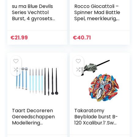
su ma Blue Devils
Rocco Giocattoli –
Series Vechttol
Spinner Mad Battle
Burst, 4 gyrosets
Spel, meerkleurig,
met launcher, pak
86321
voor de eerste
poging speler,
€
21.99
€
40.71
kinderspeelgoed…
Taart Decoreren
Takaratomy
Gereedschappen
Beyblade burst B-
Modellering
120 Xcalibur.1′.Sw
Gereedschap
CHO-Z Lagen
Fondant Cake
Systeem aanval