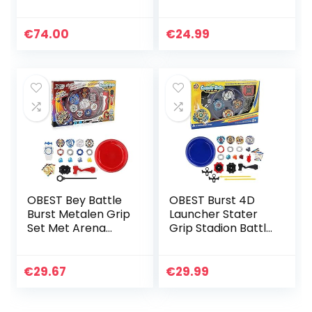
gevechtsset –
incluse – Effetti
Complete
luminosi –
gevechtsset met
Giocattolo
€
74.00
€
24.99
Beystadium, 2
compatibile con
gevechtstollen en
tutta la gamma…
2…
OBEST Bey Battle
OBEST Burst 4D
Burst Metalen Grip
Launcher Stater
Set Met Arena
Grip Stadion Battle
Base Metal Fusion
Set Battling Top
4D 4 Gyro Fight
Set Vechten Gyro
Spinning Top
Klassieke
€
29.67
€
29.99
Klassieke Set
Speelgoed
Voor…