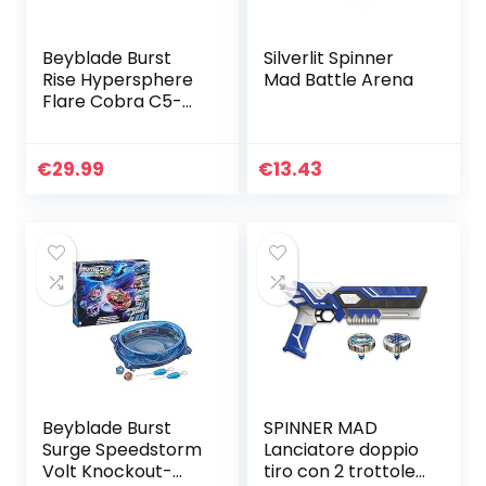
Beyblade Burst
Silverlit Spinner
Rise Hypersphere
Mad Battle Arena
Flare Cobra C5-
starterset —
Gevechtstol van
het type:
€
29.99
€
13.43
uithoudingsvermo
gen en Launcher…
Beyblade Burst
SPINNER MAD
Surge Speedstorm
Lanciatore doppio
Volt Knockout-
tiro con 2 trottole