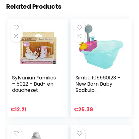
Related Products
Sylvanian Families
Simba 105560123 –
– 5022 – Bad- en
New Born Baby
doucheset
Badkuip,
sproeifunctie en
badeend, 32,5cm
lang, vanaf 3 jaar,
€
12.21
€
25.39
poppenverzorging
smiddel