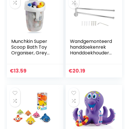
Munchkin Super
Wandgemonteerd
Scoop Bath Toy
handdoekenrek
Organiser, Grey
Handdoekhouder
,Medium (Pack of
Zwenkbaar
1)
roterend
handdoekenrek
€
13.59
€
20.19
voor
thuisbadkamer(Tw
o shots)