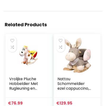
Related Products
Vrolijke Pluche
Nattou
Hobbeldier Met
Schommeldier
Rugleuning en
ezel cappuccino,
Veiligheidsgordel –
10-36 maanden, 60
Lengte 80 cm
x 39 x 50 cm, roze
€
76.99
€
129.95