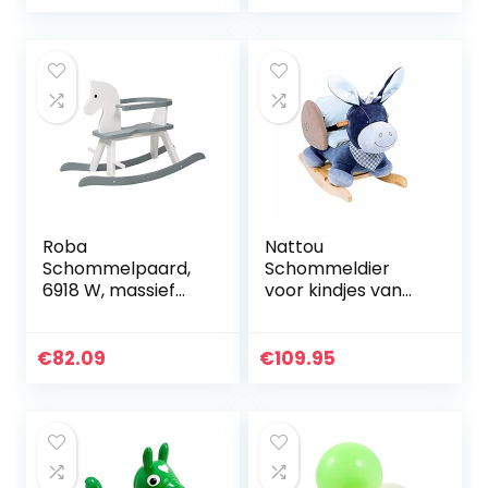
Roba
Nattou
Schommelpaard,
Schommeldier
6918 W, massief
voor kindjes van
hout, wit, grijs,
Alex de ezel, 10 –
schommelstoel
36 maanden, 62 x
meegroeiend voor
32 x 52 cm, blauw,
€
82.09
€
109.95
baby’s en peuters
321273
door afneembare…