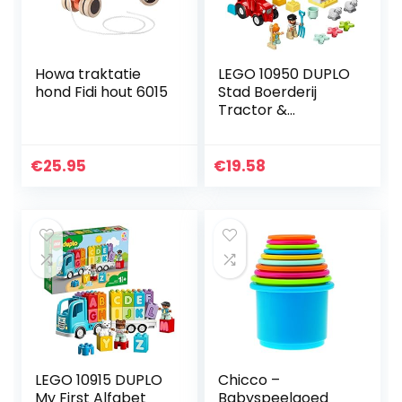
Howa traktatie
LEGO 10950 DUPLO
hond Fidi hout 6015
Stad Boerderij
Tractor &
Dierenverzorging,
Educatief
Speelgoed voor
€
25.95
€
19.58
Peuters, met
Grote Stenen en…
LEGO 10915 DUPLO
Chicco –
My First Alfabet
Babyspeelgoed