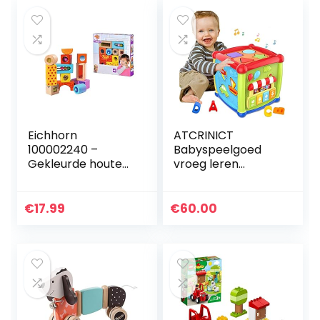
Eichhorn
ATCRINICT
100002240 –
Babyspeelgoed
Gekleurde houten
vroeg leren
blokken met
educatieve muziek
geluid,
en kleurrijke vorm
meerkleurig, vanaf
sorteerder
€
17.99
€
60.00
1 jaar, 12 blokken
speelgoed baby
speelgoed 6 in 1…