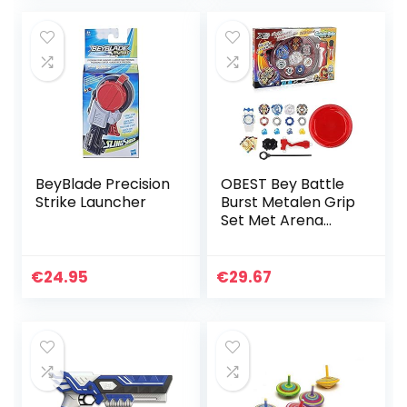
BeyBlade Precision
OBEST Bey Battle
Strike Launcher
Burst Metalen Grip
Set Met Arena
Base Metal Fusion
4D 4 Gyro Fight
Spinning Top
€
24.95
€
29.67
Klassieke Set
Voor…