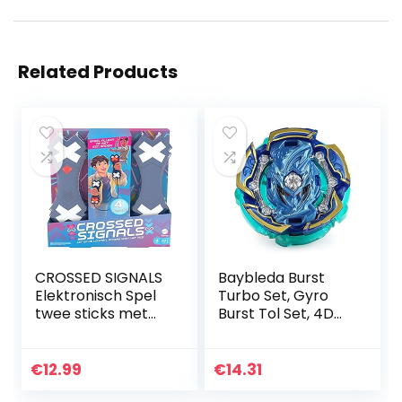
Related Products
CROSSED SIGNALS
Baybleda Burst
Elektronisch Spel
Turbo Set, Gyro
twee sticks met
Burst Tol Set, 4D
lampjes en spraak
Bayblade
om alleen of met
speelgoed cadeau
maximaal 4
+ launcher met
€
12.99
€
14.31
spelers te spelen…
box set