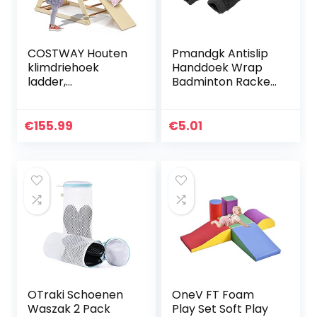
COSTWAY Houten
Pmandgk Antislip
klimdriehoek
Handdoek Wrap
ladder,
Badminton Racket
opvouwbare
Over Grip Cover
driehoek klimmer
Zwart 2 STKS
met hellingbaan
€
155.99
€
5.01
voor klimmen en
glijden, binnen
klimmers…
OTraki Schoenen
OneV FT Foam
Waszak 2 Pack
Play Set Soft Play