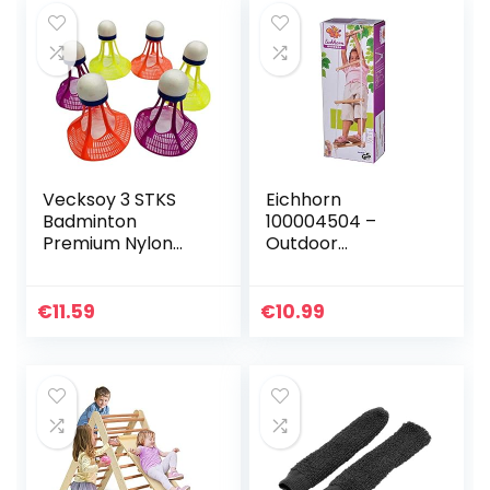
Vecksoy 3 STKS
Eichhorn
Badminton
100004504 –
Premium Nylon
Outdoor
Veer Shuttles
touwladder van
Ballen Winddicht
hout – TÜ?V / GS
Stabiliteit &
getest – Lengte:
€
11.59
€
10.99
Duurzaamheid
170cm
Hoge Snelheid
Veer…