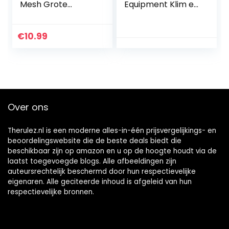
Mesh Grote
Equipment Klim en
Schoen Waszak
Crawl Activiteit
met Ritsen
Play Set
Sneaker Netted
Lichtgewicht
€
10.99
Schoen
Veilige
Wasmachine
Interactieve Set
Tassen
voor…
Wasmachine…
Over ons
Therulez.nl is een moderne alles-in-één prijsvergelijkings- en
beoordelingswebsite die de beste deals biedt die
beschikbaar zijn op amazon en u op de hoogte houdt via de
laatst toegevoegde blogs. Alle afbeeldingen zijn
auteursrechtelijk beschermd door hun respectievelijke
eigenaren. Alle geciteerde inhoud is afgeleid van hun
respectievelijke bronnen.