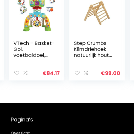
VTech – Basket-
Step Crumbs
Gol,
Klimdriehoek
voetbaldoel,
natuurlijk hout
basketbalkorf
hand gemaakt
en dartbord,
in de EU
geniet van het
€
84.17
€
99.00
spelen, speciale
effecten en
interactieve…
Pagina’s
Overzicht