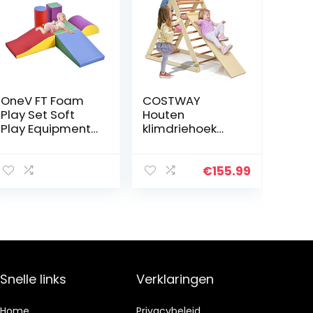
OneV FT Foam
COSTWAY
Play Set Soft
Houten
Play Equipment
klimdriehoek
Klim en Crawl
ladder,
Activiteit Play
opvouwbare
Set Lichtgewicht
driehoek
€
155.99
Veilige
klimmer met
Interactieve Set
hellingbaan
voor…
voor klimmen en
glijden, binnen
klimmers…
Snelle links
Verklaringen
Home
Privacybeleid