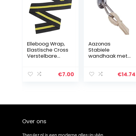
Elleboog Wrap,
Aazonas
Elastische Cross
Stabiele
Verstelbare
wandhaak met
Elleboog
karabijnhaak
Ondersteuning
voor
Wrap
hangmatten
€
7.00
€
14.74
Draagbare
Easy+ tot 200 kg
Klittenband
Ontwerp voor
Elleboog…
Over ons
Therulez.nl is een moderne alles-in-één