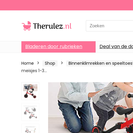
Search
for:
Bladeren door rubrieken
Deal van de d
Home
Shop
Binnenklimrekken en speeltoes
meisjes 1-3…