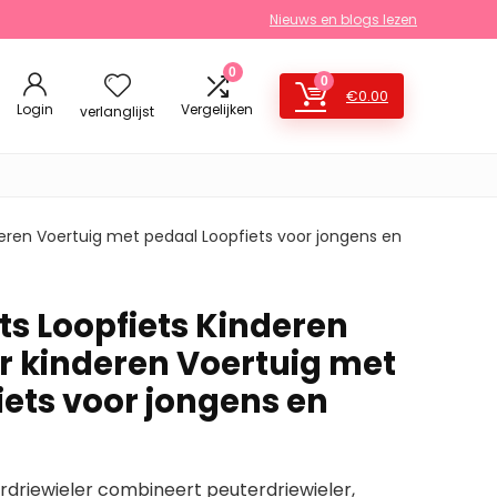
Nieuws en blogs lezen
0
0
€
0.00
Login
Vergelijken
verlanglijst
nderen Voertuig met pedaal Loopfiets voor jongens en
ets Loopfiets Kinderen
or kinderen Voertuig met
iets voor jongens en
rdriewieler combineert peuterdriewieler,