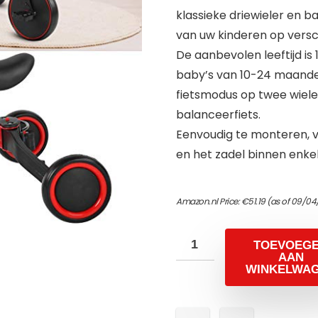
klassieke driewieler en ba
van uw kinderen op versch
De aanbevolen leeftijd is
baby’s van 10-24 maanden
fietsmodus op twee wielen
balanceerfiets.
Eenvoudig te monteren, vo
en het zadel binnen enke
Amazon.nl Price:
€
51.19
(as of 09/04
TOEVOEG
AAN
WINKELWA