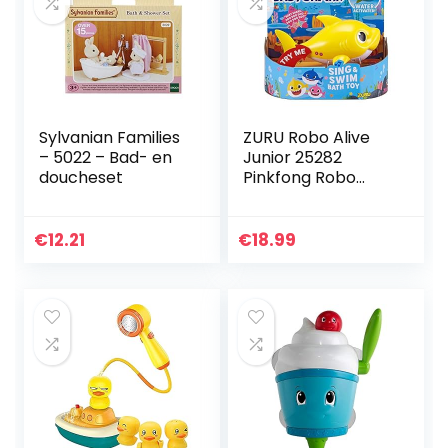
Sylvanian Families
ZURU Robo Alive
– 5022 – Bad- en
Junior 25282
doucheset
Pinkfong Robo
Alive Baby Shark
badspeelgoed,
geel
€
12.21
€
18.99