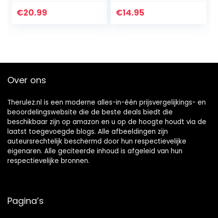
maanden, BPA-vrij,
thema voor de
40115
allerkleinsten – set
€
20.99
€
14.95
van 8
Over ons
Therulez.nl is een moderne alles-in-één prijsvergelijkings- en
beoordelingswebsite die de beste deals biedt die
beschikbaar zijn op amazon en u op de hoogte houdt via de
laatst toegevoegde blogs. Alle afbeeldingen zijn
auteursrechtelijk beschermd door hun respectievelijke
eigenaren. Alle geciteerde inhoud is afgeleid van hun
respectievelijke bronnen.
Pagina’s