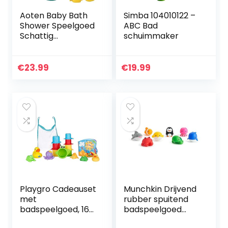
Aoten Baby Bath
Simba 104010122 –
Shower Speelgoed
ABC Bad
Schattig
schuimmaker
Elektrische Duck
Water Spray
Water Game
€
23.99
€
19.99
Bathtub
Speelgoed voor
Kids Kinderen
Playgro Cadeauset
Munchkin Drijvend
met
rubber spuitend
badspeelgoed, 16
badspeelgoed
stuks, vanaf 6
met oceaandieren