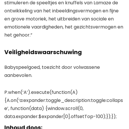
stimuleren de speeltjes en knuffels van Lamaze de
ontwikkeling van het inbeeldingsvermogen en fijne
en grove motoriek, het uitbreiden van sociale en
emotionele vaardigheden, het gezichtsvermogen en
het gehoor.”
Veiligheidswaarschuwing
Babyspeelgoed, toezicht door volwassene
aanbevolen.
P.when(‘A’).execute(function(A)
{A.on(‘a:expander:toggle_description:toggle:collaps
e’, function(data) {window.scroll(0,
data.expander.$expander[0].offsetTop-100);});});
Inhoud doos: