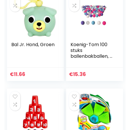
Bal Jr. Hond, Groen
Koenig-Tom 100
stuks
ballenbakballen, 6
cm, meisjesset
voor
kleuterscholen en
€
11.66
€
15.36
commercieel
gebruik,
babyballen,
plastic…