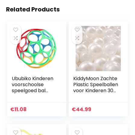
Related Products
Ububiko Kinderen
KiddyMoon Zachte
voorschoolse
Plastic Speelballen
speelgoed bal
voor Kinderen 300
sensorische baby
Ballen/6Cm-2.36In
softballen
Kleurrijk
speelgoed bal
Gecertificeerd
€
11.08
€
44.99
kleur voor
Gemaakt In EU,
kinderen
Parel…
babyspeelgoed…