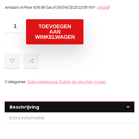
Amazon.nl Price:
€
16.99
(as of 09/04/2023 22:05 PST-
Details
)
TOEVOEGEN
AAN
WINKELWAGEN
Categories:
Babyspeelgoed
,
Ratels en pluchen ringen
Beschrijving
Extra informatie