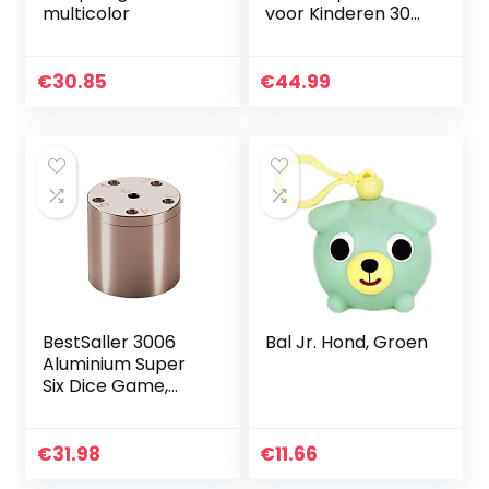
multicolor
voor Kinderen 300
Ballen/6Cm-2.36In
Kleurrijk
Gecertificeerd
€
30.85
€
44.99
Gemaakt In EU,
Parel…
BestSaller 3006
Bal Jr. Hond, Groen
Aluminium Super
Six Dice Game,
Rose Gold, Ø 5 cm
€
31.98
€
11.66