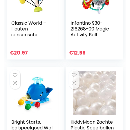
Classic World –
Infantino 930-
Houten
216268-00 Magic
sensorische
Activity Ball
bewegende
magische bal
leren speelgoed
€
20.97
€
12.99
Bright Starts,
KiddyMoon Zachte
balspeelgoed Wal
Plastic Speelballen