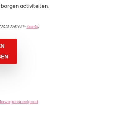
rborgen activiteiten.
2023 21:51 PST-
Details
)
EN
GEN
derwagenspeelgoed