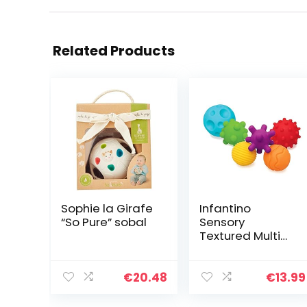
Related Products
Sophie la Girafe
Infantino
“So Pure” sobal
Sensory
Textured Multi
Ball Set – 6-
delige
getextureerde
€
20.48
€
13.99
ballenset,
speelgoed voor