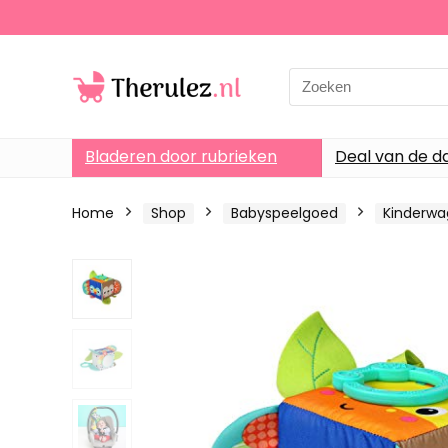
Search
for:
Bladeren door rubrieken
Deal van de d
Home
Shop
Babyspeelgoed
Kinderw