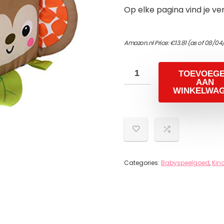
Op elke pagina vind je ve
Amazon.nl Price:
€
13.81
(as of 08/04/
TOEVOEG
AAN
WINKELWA
Categories:
Babyspeelgoed
,
Kin