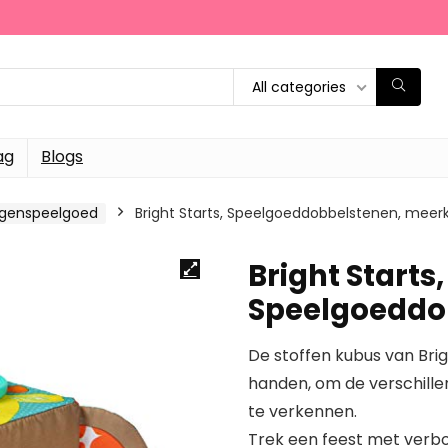
All categories
ag
Blogs
agenspeelgoed
Bright Starts, Speelgoeddobbelstenen, meerk
Bright Starts,
Speelgoeddo
De stoffen kubus van Brig
handen, om de verschille
te verkennen.
Trek een feest met verbo