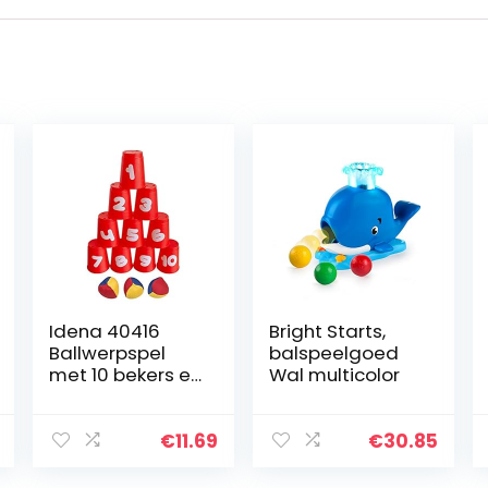
Idena 40416
Bright Starts,
Ballwerpspel
balspeelgoed
met 10 bekers en
Wal multicolor
3 ballen, vanaf 3
jaar, voor
verjaardagsfee
€
11.69
€
30.85
sten, in de tuin
of het park