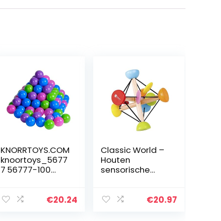
KNORRTOYS.COM
Classic World –
knoortoys_5677
Houten
7 56777-100
sensorische
ballen in leuke
bewegende
pasteltinten
magische bal
zonder
leren speelgoed
€
20.24
€
20.97
gevaarlijke
weekmakers Ø