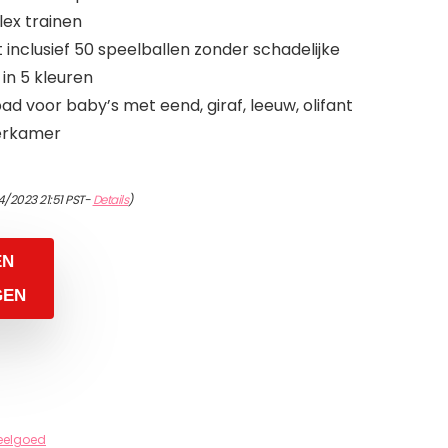
flex trainen
t inclusief 50 speelballen zonder schadelijke
 in 5 kleuren
ad voor baby’s met eend, giraf, leeuw, olifant
derkamer
4/2023 21:51 PST-
Details
)
EN
GEN
eelgoed