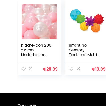
KiddyMoon 200
Infantino
x 6 cm
Sensory
kinderballen
Textured Multi
voor ballenbad,
Ball Set – 6-
speelballen,
delige
plastic ballen,
getextureerde
€
28.99
€
13.99
gemaakt in de
ballenset,
EU,
speelgoed voor
roze/parel/trans
sensorische
parant
ontdekking en…
Over ons