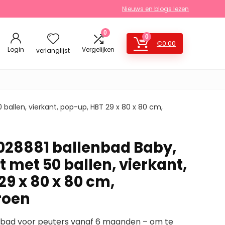
Nieuws en blogs lezen
0
0
€
0.00
Login
Vergelijken
verlanglijst
 ballen, vierkant, pop-up, HBT 29 x 80 x 80 cm,
028881 ballenbad Baby,
t met 50 ballen, vierkant,
9 x 80 x 80 cm,
roen
mbad voor peuters vanaf 6 maanden – om te