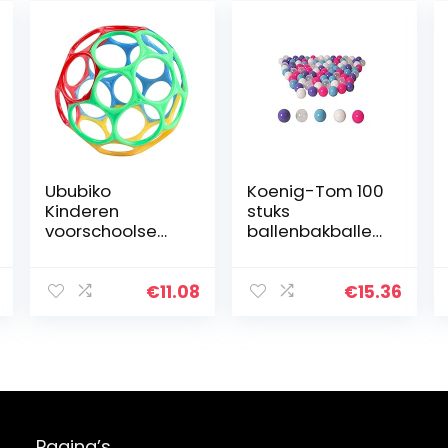
Ububiko
Koenig-Tom 100
Kinderen
stuks
voorschoolse
ballenbakballen,
speelgoed bal
6 cm,
sensorische
meisjesset voor
baby softballen
kleuterscholen
€
11.08
€
15.36
speelgoed bal
en commercieel
kleur voor
gebruik,
kinderen
babyballen,
babyspeelgoed
plastic…
…
Pagina’s