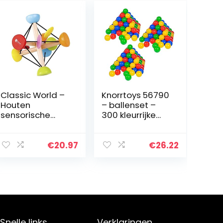
Classic World –
Knorrtoys 56790
Houten
– ballenset –
sensorische
300 kleurrijke
bewegende
plastic
magische bal
ballen/ballen
leren speelgoed
voor ballenbad
€
20.97
€
26.22
in doos, 6 cm
diameter, in
kleurenmix…
Snelle links
Verklaringen