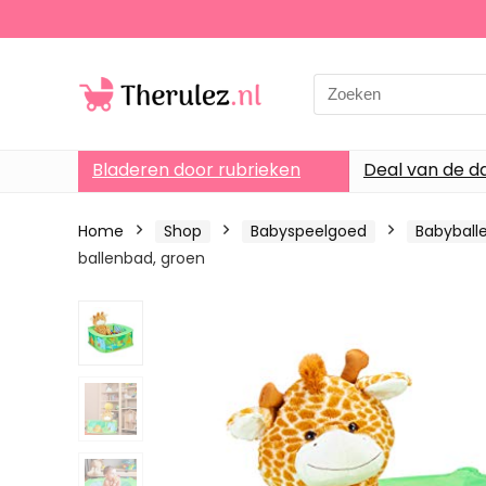
Search
for:
Bladeren door rubrieken
Deal van de d
Home
Shop
Babyspeelgoed
Babyball
ballenbad, groen