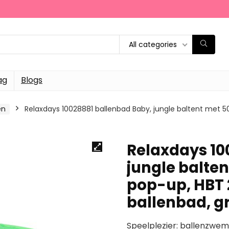
All categories
ag
Blogs
en
Relaxdays 10028881 ballenbad Baby, jungle baltent met 50
Relaxdays 10
jungle balten
pop-up, HBT 2
ballenbad, g
Speelplezier: ballenzwe