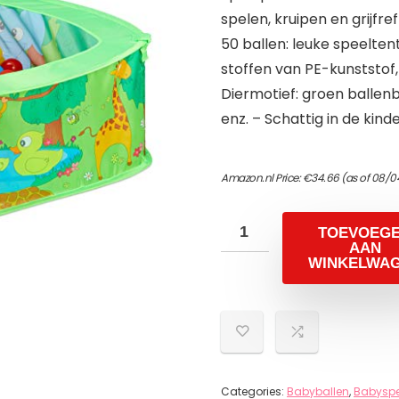
spelen, kruipen en grijfre
50 ballen: leuke speelten
stoffen van PE-kunststof,
Diermotief: groen ballenb
enz. – Schattig in de kin
Amazon.nl Price:
€
34.66
(as of 08/0
TOEVOEG
AAN
WINKELWA
Categories:
Babyballen
,
Babysp