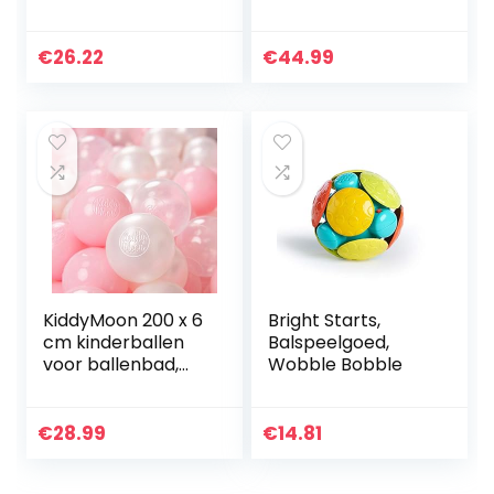
ballen/ballen voor
Ballen/6Cm-2.36In
ballenbad in doos,
Kleurrijk
6 cm diameter, in
Gecertificeerd
€
26.22
€
44.99
kleurenmix…
Gemaakt In EU,
Parel…
KiddyMoon 200 x 6
Bright Starts,
cm kinderballen
Balspeelgoed,
voor ballenbad,
Wobble Bobble
speelballen,
plastic ballen,
gemaakt in de EU,
€
28.99
€
14.81
roze/parel/transp
arant