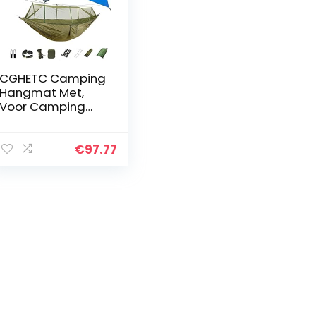
CGHETC Camping
Hangmat Met,
Voor Camping
Hiking Achtertuin
Reisnet Tent Tent
Tarp & Tree
€
97.77
Straps
Draagbare Nylon
Hangmat…