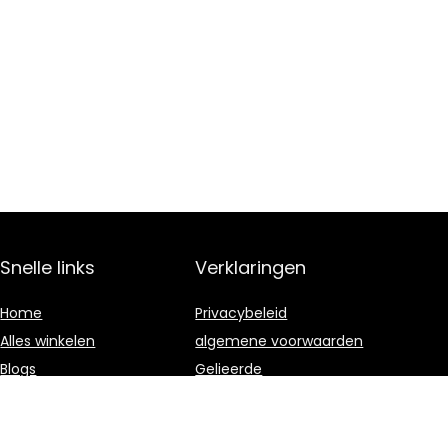
Snelle links
Verklaringen
Home
Privacybeleid
Alles winkelen
algemene voorwaarden
Blogs
Gelieerde
openbaarmaking
Onze webshops
Adverteren