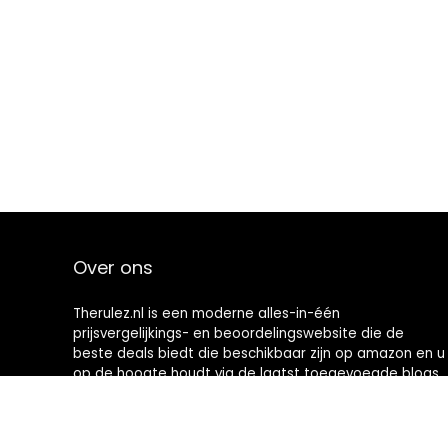
Over ons
Therulez.nl is een moderne alles-in-één
prijsvergelijkings- en beoordelingswebsite die de
beste deals biedt die beschikbaar zijn op amazon en u
op de hoogte houdt via de laatst toegevoegde blogs.
Alle afbeeldingen zijn auteursrechtelijk beschermd
door hun respectievelijke eigenaren. Alle geciteerde
inhoud is afgeleid van hun respectievelijke bronnen.