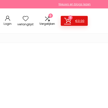
Nieuws en blogs lezen
0
0
€
0.00
Login
Vergelijken
verlanglijst