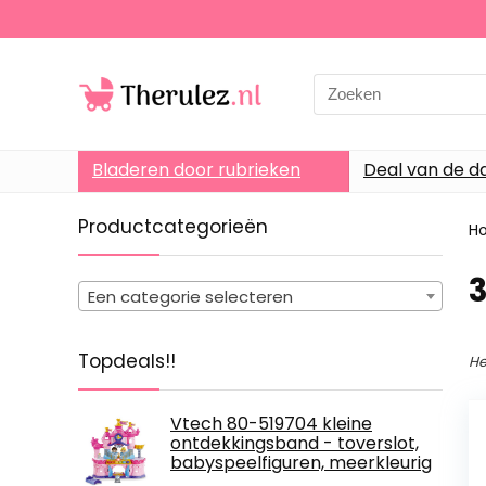
Search
for:
Bladeren door rubrieken
Deal van de d
Productcategorieën
H
Een categorie selecteren
Topdeals!!
He
Vtech 80-519704 kleine
ontdekkingsband - toverslot,
babyspeelfiguren, meerkleurig