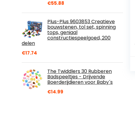
€
55.88
Plus-Plus 9603853 Creatieve
bouwstenen, tol set, spinning
tops, geniaal
constructiespeelgoed, 200
delen
€
17.74
The Twiddlers 30 Rubberen
Badspeeltjes - Drijvende
Boerderijdieren voor Baby´s
€
14.99