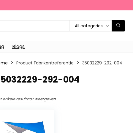
All categories
ag
Blogs
ome
Product Fabrikantreferentie
35032229-292-004
35032229-292-004
t enkele resultaat weergeven