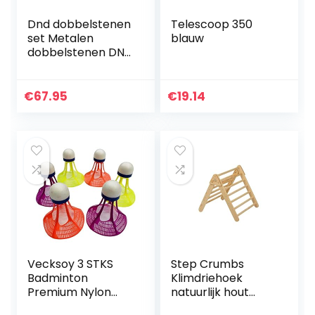
Dnd dobbelstenen
Telescoop 350
set Metalen
blauw
dobbelstenen DND
Set Rollenspel D &
D 7 PUTE Koper
Hollow Polyhedral
€
67.95
€
19.14
Dice Geschikt
voor…
Vecksoy 3 STKS
Step Crumbs
Badminton
Klimdriehoek
Premium Nylon
natuurlijk hout
Veer Shuttles
hand gemaakt in