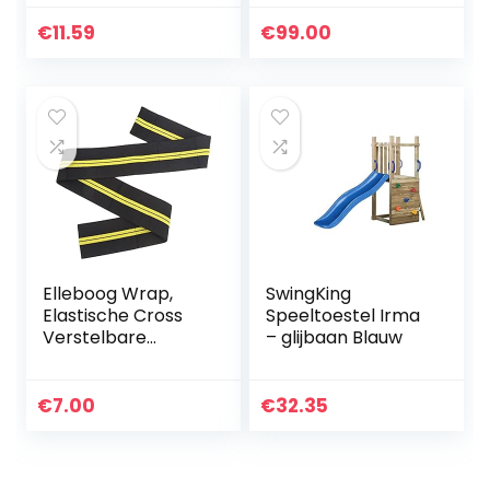
Ballen Winddicht
de EU
Stabiliteit &
€
11.59
€
99.00
Duurzaamheid
Hoge Snelheid
Veer…
Elleboog Wrap,
SwingKing
Elastische Cross
Speeltoestel Irma
Verstelbare
– glijbaan Blauw
Elleboog
Ondersteuning
Wrap Draagbare
€
7.00
€
32.35
Klittenband
Ontwerp voor
Elleboog…