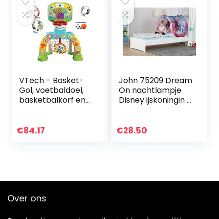
VTech – Basket-
John 75209 Dream
Gol, voetbaldoel,
On nachtlampje
basketbalkorf en
Disney ijskoningin 2
dartbord, geniet
Frozen bedtent
van het spelen,
speeltent
speciale effecten
droomtent, violet
€
84.17
€
28.50
en interactieve…
Over ons