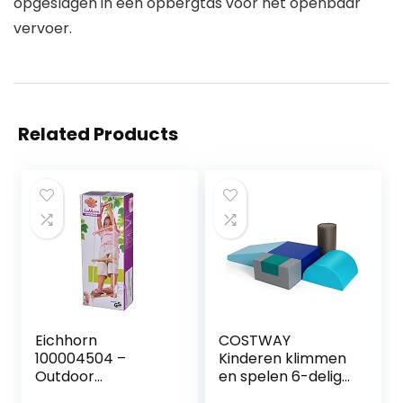
opgeslagen in een opbergtas voor het openbaar
vervoer.
Related Products
Eichhorn
COSTWAY
100004504 –
Kinderen klimmen
Outdoor
en spelen 6-delige
touwladder van
set, kinderen