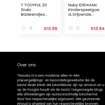
T TOOYFUL 20
Nuby ID6144AN
Stuks
Kinderspeelgoe
Badeendjes
d, Drijvende
Badspeelgoed
Octopus Met 3
Badeend Gele
Ringen, Octopus
Eend
En Ringen Drijven
€
12.99
€
13.64
Waterspeelgoe
Op Het Water,
d voor Kinderen
Voor Kinderen…
Over ons
Therulez.nl is een moderne alles-in-één
prijsvergelijkings- en beoordelingswebsite die de
beste deals biedt die beschikbaar zijn op amazon en u
op de hoogte houdt via de laatst toegevoegde blogs.
Alle afbeeldingen zijn auteursrechtelijk beschermd
door hun respectievelijke eigenaren. Alle geciteerde
inhoud is afgeleid van hun respectievelijke bronnen.