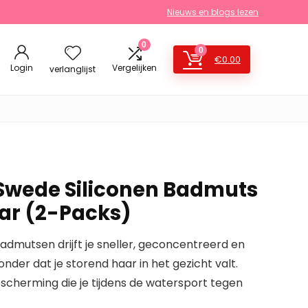
Nieuws en blogs lezen
0
0
€
0.00
Login
Vergelijken
verlanglijst
 Swede Siliconen Badmuts
ar (2-Packs)
admutsen drijft je sneller, geconcentreerd en
der dat je storend haar in het gezicht valt.
cherming die je tijdens de watersport tegen