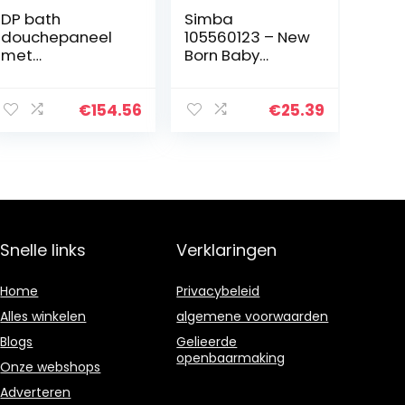
DP bath
Simba
douchepaneel
105560123 – New
met
Born Baby
hydromassage,
Badkuip,
1 stuks, zilver,
sproeifunctie en
Hidro Granada
badeend,
€
154.56
€
25.39
32,5cm lang,
vanaf 3 jaar,
poppenverzorgi
ngsmiddel
Snelle links
Verklaringen
Home
Privacybeleid
Alles winkelen
algemene voorwaarden
Blogs
Gelieerde
openbaarmaking
Onze webshops
Adverteren