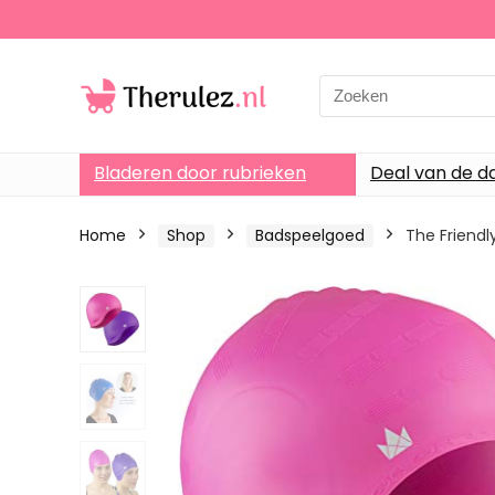
Search
for:
Bladeren door rubrieken
Deal van de d
Home
Shop
Badspeelgoed
The Friendl