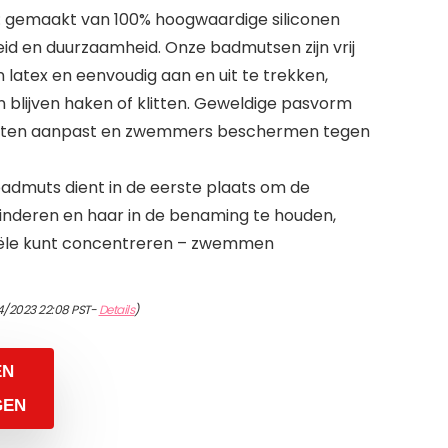
: gemaakt van 100% hoogwaardige siliconen
d en duurzaamheid. Onze badmutsen zijn vrij
van latex en eenvoudig aan en uit te trekken,
 blijven haken of klitten. Geweldige pasvorm
dmaten aanpast en zwemmers beschermen tegen
badmuts dient in de eerste plaats om de
nderen en haar in de benaming te houden,
tiële kunt concentreren – zwemmen
4/2023 22:08 PST-
Details
)
EN
GEN