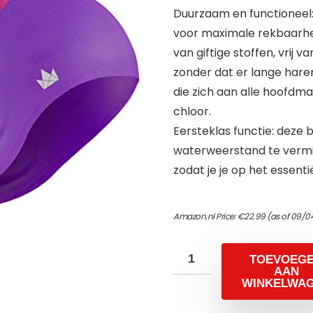
Duurzaam en functioneel
voor maximale rekbaarhei
van giftige stoffen, vrij 
zonder dat er lange haren
die zich aan alle hoof
chloor.
Eersteklas functie: deze 
waterweerstand te vermi
zodat je je op het essen
Amazon.nl Price:
€
22.99
(as of 09/0
TOEVOEG
AAN
WINKELWA