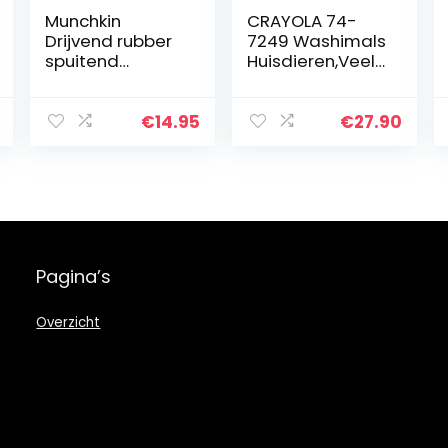
Munchkin
CRAYOLA 74-
Drijvend rubber
7249 Washimals
spuitend
Huisdieren,Veelkl
badspeelgoed
eurig
met
oceaandieren
€
14.95
€
27.90
thema voor de
allerkleinsten –
set van 8
Pagina’s
Overzicht