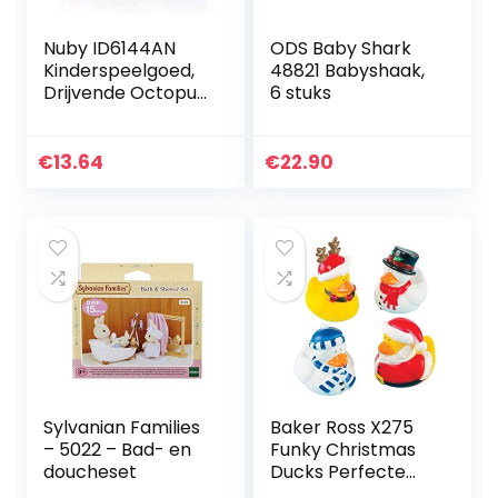
Nuby ID6144AN
ODS Baby Shark
Kinderspeelgoed,
48821 Babyshaak,
Drijvende Octopus
6 stuks
Met 3 Ringen,
Octopus En Ringen
Drijven Op Het
€
13.64
€
22.90
Water, Voor
Kinderen…
Sylvanian Families
Baker Ross X275
– 5022 – Bad- en
Funky Christmas
doucheset
Ducks Perfecte
kerstsokvuller