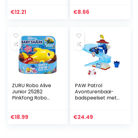
voor kinderen
(pakket van 4)
€
12.21
€
8.66
ZURU Robo Alive
PAW Patrol
Junior 25282
Avonturenbaai-
Pinkfong Robo
badspeelset met
Alive Baby Shark
lichtgevend
badspeelgoed,
Chase-voertuig
geel
€
18.99
€
24.49