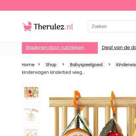
Search
for:
Bladeren door rubrieken
Deal van de d
Home
Shop
Babyspeelgoed
Kinderw
kinderwagen kinderbed wieg…