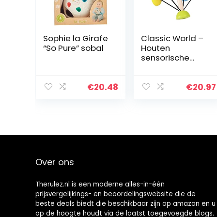
Sophie la Girafe
Classic World –
“So Pure” sobal
Houten
sensorische
bewegende
magische bal
leren speelgoed
€
20.48
€
20.97
Over ons
Therulez.nl is een moderne alles-in-één
prijsvergelijkings- en beoordelingswebsite die de
beste deals biedt die beschikbaar zijn op amazon en u
op de hoogte houdt via de laatst toegevoegde blogs.