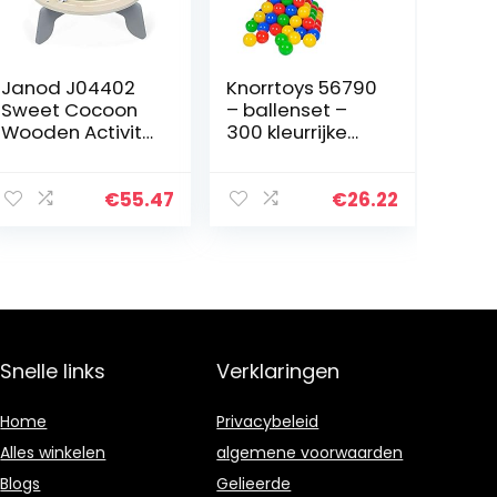
Janod J04402
Knorrtoys 56790
Sweet Cocoon
– ballenset –
Wooden Activity
300 kleurrijke
Multi-Play Table
plastic
Toddlers – Fine
ballen/ballen
Motor
voor ballenbad
€
55.47
€
26.22
Development –
in doos, 6 cm
Non-Slip Feet –
diameter, in
Water…
kleurenmix…
Snelle links
Verklaringen
Home
Privacybeleid
Alles winkelen
algemene voorwaarden
Blogs
Gelieerde