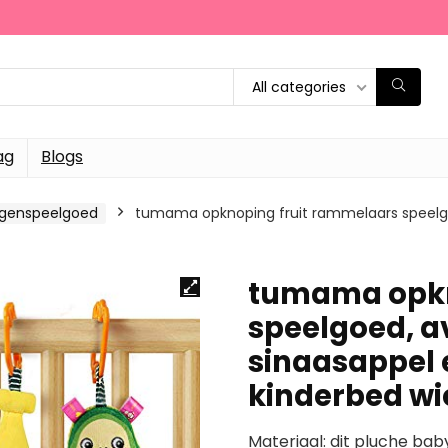
All categories
ag
Blogs
agenspeelgoed
tumama opknoping fruit rammelaars speelgo
tumama opkn
speelgoed, a
sinaasappel 
kinderbed w
Materiaal: dit pluche b