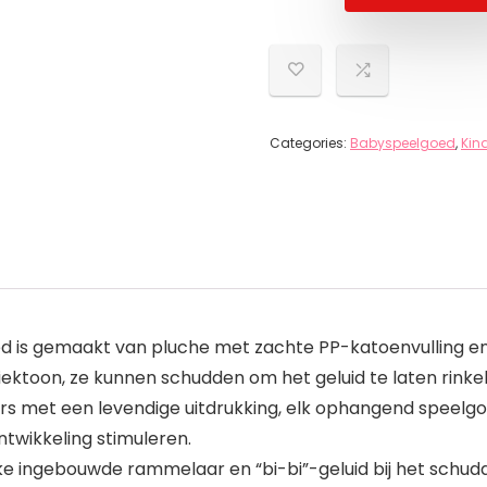
Categories:
Babyspeelgoed
,
Kin
d is gemaakt van pluche met zachte PP-katoenvulling en
oon, ze kunnen schudden om het geluid te laten rinkelen 
ars met een levendige uitdrukking, elk ophangend speelg
twikkeling stimuleren.
jke ingebouwde rammelaar en “bi-bi”-geluid bij het schud