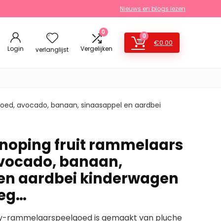
Nieuws en blogs lezen
0
0
€
0.00
Login
Vergelijken
verlanglijst
ed, avocado, banaan, sinaasappel en aardbei
oping fruit rammelaars
vocado, banaan,
en aardbei kinderwagen
ieg…
aby-rammelaarspeelgoed is gemaakt van pluche