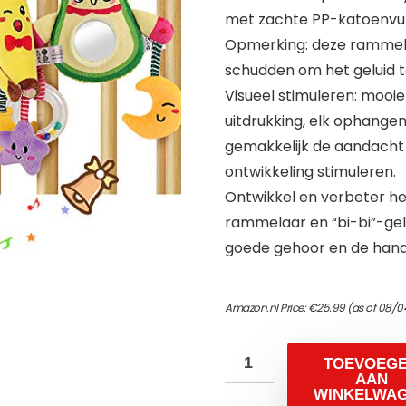
met zachte PP-katoenvul
Opmerking: deze rammela
schudden om het geluid te 
Visueel stimuleren: mooi
uitdrukking, elk ophang
gemakkelijk de aandacht 
ontwikkeling stimuleren.
Ontwikkel en verbeter he
rammelaar en “bi-bi”-gelu
goede gehoor en de hand
Amazon.nl Price:
€
25.99
(as of 08/0
TOEVOEG
AAN
WINKELWA