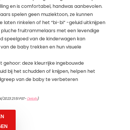
ling en is comfortabel, handwas aanbevolen.
ars spelen geen muziektoon, ze kunnen
laten rinkelen of het “bi-bi” -geluid uitknijpen
e pluche fruitrammelaars met een levendige
end speelgoed van de kinderwagen kan
van de baby trekken en hun visuele
t gehoor: deze kleurrijke ingebouwde
id bij het schudden of knijpen, helpen het
greep van de baby te verbeteren
4/2023 21:51 PST-
Details
)
EN
GEN