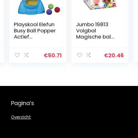
Playskool Elefun
Jumbo 19813
Busy Ball Popper
Volgbal
Actief
Magische bal
Speelgoed voor
Speelgoed Baby
peuters en
Kinderen vanaf
baby’s 9
6 maanden
€
50.71
€
20.46
maanden en
Nederlands
ouder met 4
Ontwikkeling
kleurrijke ballen…
Motoriek
Pagina’s
Overzicht